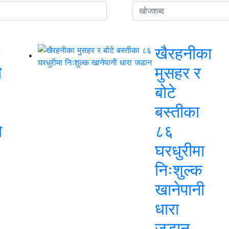
खैरहनीका
ी
मुसहर र
बोटे
बस्तीका
ो
८६
घरधुरीमा
निःशुल्क
खानेपानी
धारा
जडान