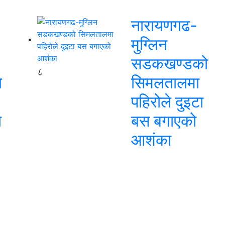
नारायणगढ-
मुग्लिन
सडकखण्डको
८
ि
सिमलतालमा
पहिरोले दुइटा
ि
बस बगाएको
आशंका