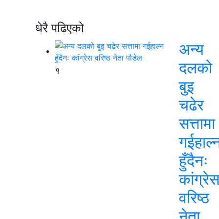
धेरै पढिएको
अन्य
दलको
१
बुइ
चढेर
सत्तामा
गईहाल्
हुँदैनः
कांग्रे
वरिष्ठ
नेता