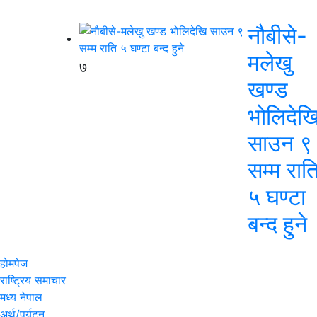
नौबीसे-
मलेखु
७
खण्ड
भोलिदेख
साउन ९
सम्म रात
५ घण्टा
बन्द हुने
होमपेज
राष्ट्रिय समाचार
मध्य नेपाल
अर्थ/पर्यटन