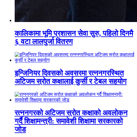
कालिकामा भूमि प्रशासन सेवा सुरु, पहिलो दिनमै
६ वटा लालपुर्जा वितरण
इन्जिनियर दिवसको अवसरमा रत्ननगरस्थित
अटिजम स्रोत कक्षालाई कुर्सी र टेबल सहयोग
रत्ननगरको अटिजम स्रोत कक्षाको अवलोकन
गर्दै शिक्षामन्त्री: समावेशी शिक्षामा सरकारको
जोड