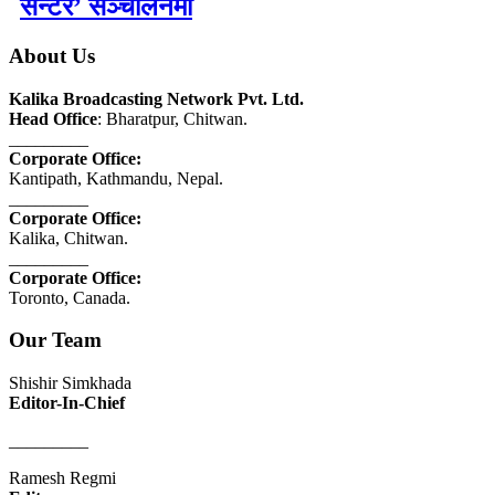
सेन्टर’ सञ्चालनमा
About Us
Kalika Broadcasting Network Pvt. Ltd.
Head Office
: Bharatpur, Chitwan.
_________
Corporate Office:
Kantipath, Kathmandu, Nepal.
_________
Corporate Office:
Kalika, Chitwan.
_________
Corporate Office:
Toronto, Canada.
Our Team
Shishir Simkhada
Editor-In-Chief
_________
Ramesh Regmi