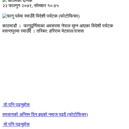
कालिका दैनिक
२२ फाल्गुन २०७९, सोमबार १०:४५
काठमाडौ । फागुपूर्णिमाका अवसरमा नेपाल घुम्न आएका विदेशी पर्यटक
वसन्तपुरमा रमाउँदै । तस्बिर: हरिराम भेटवाल/रासस
यो पनि पढ्नुहोस
रमजानको अन्तिम दिन इदको नमाज पढ्दै (फोटोफिचर)
यो पनि पढ्नुहोस