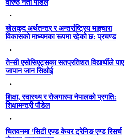
वरिष्ठ नेता पौडेल
खेलकुद अर्थतन्त्र र अन्तर्राष्ट्रिय भाइचारा
विकासको माध्यमका रूपमा रहेको छ: प्रचण्ड
तेन्सी एसोसिएट्सका सतप्रतिशत विद्यार्थीले पाए
जापान जान सिओई
शिक्षा, स्वास्थ्य र रोजगारमा नेपालको प्रगति:
शिक्षामन्त्री पौडेल
चितवनमा ‘सिटी एज्ड केयर ट्रेनिङ एण्ड रिसर्च