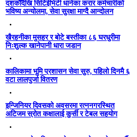
दशकौँदेखि सिटिईभिटी धानेका करार कर्मचारीको
भविष्य अन्योलमा, सेवा सुरक्षा माग्दै आन्दोलन
खैरहनीका मुसहर र बोटे बस्तीका ८६ घरधुरीमा
निःशुल्क खानेपानी धारा जडान
कालिकामा भूमि प्रशासन सेवा सुरु, पहिलो दिनमै ६
वटा लालपुर्जा वितरण
इन्जिनियर दिवसको अवसरमा रत्ननगरस्थित
अटिजम स्रोत कक्षालाई कुर्सी र टेबल सहयोग