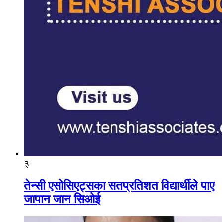
३
तेन्सी एसोसिएट्सका सतप्रतिशत विद्यार्थीले पाए
जापान जान सिओई