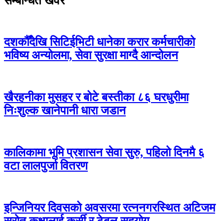
सम्बन्धित खवर
दशकौँदेखि सिटिईभिटी धानेका करार कर्मचारीको
भविष्य अन्योलमा, सेवा सुरक्षा माग्दै आन्दोलन
खैरहनीका मुसहर र बोटे बस्तीका ८६ घरधुरीमा
निःशुल्क खानेपानी धारा जडान
कालिकामा भूमि प्रशासन सेवा सुरु, पहिलो दिनमै ६
वटा लालपुर्जा वितरण
इन्जिनियर दिवसको अवसरमा रत्ननगरस्थित अटिजम
स्रोत कक्षालाई कुर्सी र टेबल सहयोग