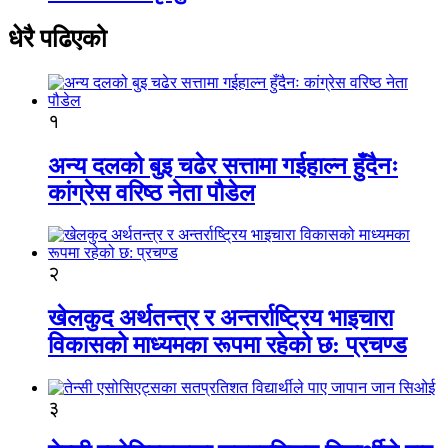
धेरै पढिएको
१
अन्य दलको बुइ चढेर सत्तामा गईहाल्न हुँदैनः
कांग्रेस वरिष्ठ नेता पौडेल
२
खेलकुद अर्थतन्त्र र अन्तर्राष्ट्रिय भाइचारा
विकासको माध्यमका रूपमा रहेको छ: प्रचण्ड
३