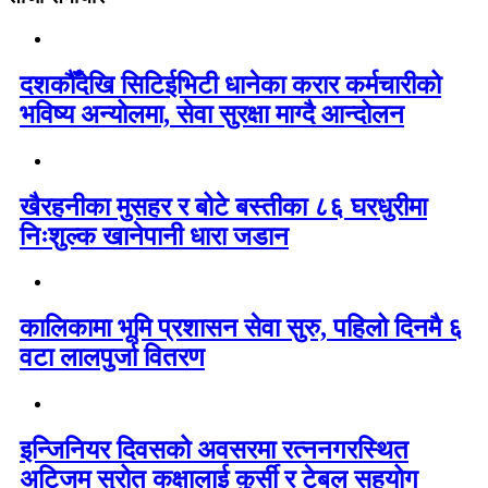
दशकौँदेखि सिटिईभिटी धानेका करार कर्मचारीको
भविष्य अन्योलमा, सेवा सुरक्षा माग्दै आन्दोलन
खैरहनीका मुसहर र बोटे बस्तीका ८६ घरधुरीमा
निःशुल्क खानेपानी धारा जडान
कालिकामा भूमि प्रशासन सेवा सुरु, पहिलो दिनमै ६
वटा लालपुर्जा वितरण
इन्जिनियर दिवसको अवसरमा रत्ननगरस्थित
अटिजम स्रोत कक्षालाई कुर्सी र टेबल सहयोग