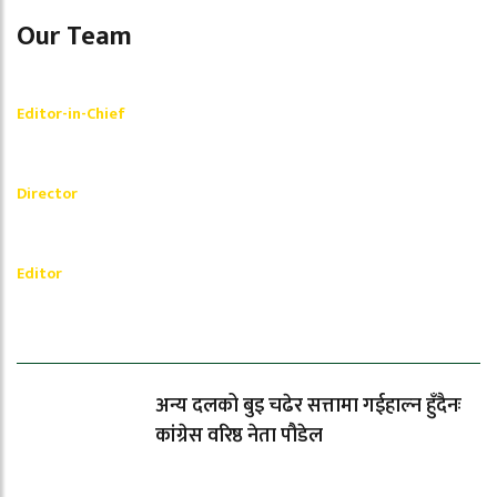
Our Team
Shishir Simkhada
Editor-in-Chief
_________
Akash Banjara
Director
_________
Ramesh Regmi
Editor
धेरैले पढेको
अन्य दलको बुइ चढेर सत्तामा गईहाल्न हुँदैनः
कांग्रेस वरिष्ठ नेता पौडेल