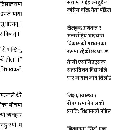
सत्तामा गईहाल्न हुँदैनः
विद्यालयमा
कांग्रेस वरिष्ठ नेता पौडेल
 उनले माया
सुधारेनन् ।
खेलकुद अर्थतन्त्र र
 सकिनन् ।
अन्तर्राष्ट्रिय भाइचारा
विकासको माध्यमका
री भन्छिन्,
रूपमा रहेको छ: प्रचण्ड
ेँ होला ।”
तेन्सी एसोसिएट्सका
 अभिभावकले
सतप्रतिशत विद्यार्थीले
पाए जापान जान सिओई
फन्तले धेरै
शिक्षा, स्वास्थ्य र
रोजगारमा नेपालको
्थीका बीचमा
प्रगति: शिक्षामन्त्री पौडेल
्यो व्यवहार
हुन्थ्यो, म
चितवनमा ‘सिटी एज्ड