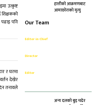
हात्तीको आक्रमणबाट
मा उत्कृष्ट
आमाछोराको मृत्यु
ाई शिक्षकको
र पढाइ पनि
Our Team
Shishir Simkhada
Editor-in-Chief
_________
Akash Banjara
Director
_________
Ramesh Regmi
वहार र घरमा
Editor
र्तन देखेर
धेरैले पढेको
दिन तनावले
अन्य दलको बुइ चढेर