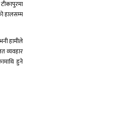
य टीकापुरमा
को हालसम्म
भनी हामीले
लत व्यवहार
ामाथि हुने