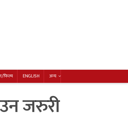
न/फिल्म
ENGLISH
अन्य
उन जरुरी