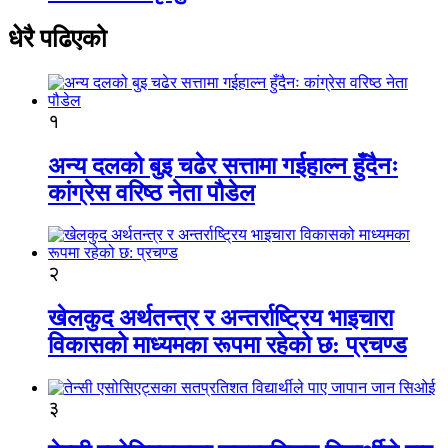
धेरै पढिएको
१
अन्य दलको बुइ चढेर सत्तामा गईहाल्न हुँदैनः
कांग्रेस वरिष्ठ नेता पौडेल
२
खेलकुद अर्थतन्त्र र अन्तर्राष्ट्रिय भाइचारा
विकासको माध्यमका रूपमा रहेको छ: प्रचण्ड
३