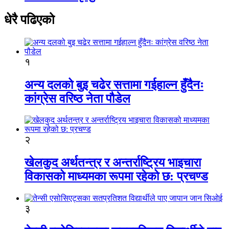
धेरै पढिएको
१
अन्य दलको बुइ चढेर सत्तामा गईहाल्न हुँदैनः
कांग्रेस वरिष्ठ नेता पौडेल
२
खेलकुद अर्थतन्त्र र अन्तर्राष्ट्रिय भाइचारा
विकासको माध्यमका रूपमा रहेको छ: प्रचण्ड
३