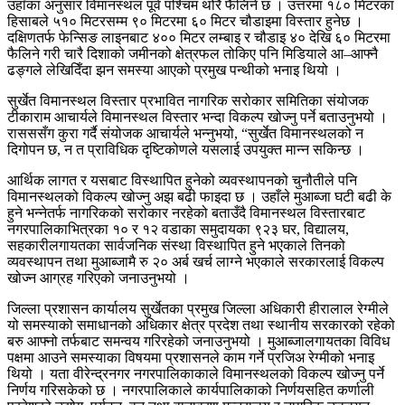
उहाँका अनुसार विमानस्थल पूर्व पश्चिम थोरै फैलिने छ । उत्तरमा १८० मिटरका
हिसाबले ५१० मिटरसम्म ९० मिटरमा ६० मिटर चौडाइमा विस्तार हुनेछ ।
दक्षिणतर्फ फेन्सिङ लाइनबाट ४०० मिटर लम्बाइ र चौडाइ ४० देखि ६० मिटरमा
फैलिने गरी चारै दिशाको जमीनको क्षेत्रफल तोकिए पनि मिडियाले आ–आफ्नै
ढङ्गले लेखिदिँदा झन समस्या आएको प्रमुख पन्थीको भनाइ थियो ।
सुर्खेत विमानस्थल विस्तार प्रभावित नागरिक सरोकार समितिका संयोजक
टीकाराम आचार्यले विमानस्थल विस्तार भन्दा विकल्प खोज्नु पर्ने बताउनुभयो ।
रासससँग कुरा गर्दै संयोजक आचार्यले भन्नुभयो, “सुर्खेत विमानस्थलको न
दिगोपन छ, न त प्राविधिक दृष्टिकोणले यसलाई उपयुक्त मान्न सकिन्छ ।
आर्थिक लागत र यसबाट विस्थापित हुनेको व्यवस्थापनको चुनौतीले पनि
विमानस्थलको विकल्प खोज्नु अझ बढी फाइदा छ । उहाँले मुआब्जा घटी बढी के
हुने भन्नेतर्फ नागरिकको सरोकार नरहेको बताउँदै विमानस्थल विस्तारबाट
नगरपालिकाभित्रका १० र १२ वडाका समुदायका ९२३ घर, विद्यालय,
सहकारीलगायतका सार्वजनिक संस्था विस्थापित हुने भएकाले तिनको
व्यवस्थापन तथा मुआब्जामै रु २० अर्ब खर्च लाग्ने भएकाले सरकारलाई विकल्प
खोज्न आग्रह गरिएको जनाउनुभयो ।
जिल्ला प्रशासन कार्यालय सुर्खेतका प्रमुख जिल्ला अधिकारी हीरालाल रेग्मीले
यो समस्याको समाधानको अधिकार क्षेत्र प्रदेश तथा स्थानीय सरकारको रहेको
बरु आफ्नो तर्फबाट समन्वय गरिरहेको जनाउनुभयो । मुआब्जालगायतका विविध
पक्षमा आउने समस्याका विषयमा प्रशासनले काम गर्ने प्रजिअ रेग्मीको भनाइ
थियो । यता वीरेन्द्रनगर नगरपालिकाकाले विमानस्थलको विकल्प खोज्नु पर्ने
निर्णय गरिसकेको छ । नगरपालिकाले कार्यपालिकाको निर्णयसहित कर्णाली