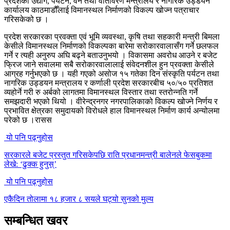
प्रदेशको उद्योग, पर्यटन, वन तथा वातावरण मन्त्रालय र नागरिक उड्डयन
कार्यालय काठमाडौँलाई विमानस्थल निर्माणको विकल्प खोज्न पत्राचार
गरिसकेको छ ।
प्रदेश सरकारका प्रवक्ता एवं भूमि व्यवस्था, कृषि तथा सहकारी मन्त्री बिमला
केसीले विमानस्थल निर्माणको विकल्पका बारेमा सरोकारवालासँग गर्ने छलफल
गर्ने र त्यही अनुरुप अघि बढ्ने बताउनुभयो । विकासमा अवरोध आउने र बजेट
फ्रिज जाने सवालमा सबै सरोकारवालालाई संवेदनशील हुन प्रवक्ता केसीले
आग्रह गर्नुभएको छ । यही गएको असोज १५ गतेका दिन संस्कृति पर्यटन तथा
नागरिक उड्डयन मन्त्रालय र कर्णाली प्रदेश सरकारबीच ५०/५० प्रतिशत
व्यहोर्ने गरी रु अर्बको लागतमा विमानस्थल विस्तार तथा स्तरोन्नति गर्ने
समझदारी भएको थियो । वीरेन्द्रनगर नगरपालिकाको विकल्प खोज्ने निर्णय र
प्रभावित क्षेत्रका समुदायको विरोधले हाल विमानस्थल निर्माण कार्य अन्योलमा
परेको छ ।रासस
यो पनि पढ्नुहोस
सरकारले बजेट प्रस्तुत गरिसकेपछि राति प्रधानमन्त्री बालेनले फेसबुकमा
लेखे: ‘ढुक्क हुनुस्’
यो पनि पढ्नुहोस
एकैदिन तोलामा १८ हजार ८ सयले घट्यो सुनको मुल्य
सम्बन्धित खवर