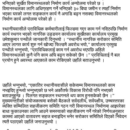
भनिएको सुर्खेत विमानस्थलको निर्माण कार्य अन्योलमा परेको छ ।
विमानस्थलका लागि अधिग्रहण गर्ने भनिएको ३० बिघा जमीन र त्यहाँ निर्माण
भएका घरको लगत सङ्कलन कार्य नै अगाडि बढ्न नसक्दा विमानस्थलको
निर्माण कार्य अन्योलमा परेको हो ।
स्थानीयवासीले प्राविधिक कर्मचारीलाई फिल्डमा गएर काम गर्न नदिएपछि निर्माण
कार्य स्थगन भएको नागरिक उड्डयन कार्यालय सुर्खेतका कार्यालय प्रमुख
उमेशकुमार पन्थीले जानकारी दिनुभयो । “स्थानीय नागरिक सरोकार समिति
आएर लागत कार्य शुरु गर्न खोज्दा फिल्डमै अवरोध भयो,” कार्यालय प्रमुख
पन्थीले भन्नुभयो, “प्राविधिकलाई काम गर्न अवरोध भएपछि अहिले
विमानस्थलको कुनै पनि काम अघि बढ्न सकेको छैन ।” प्रविधिलाई नै बल
प्रयोग हुने अवस्था आएकाले काम रोकिएको उहाँले बताउनुभयो ।
उहाँले भन्नुभयो, “एकातिर स्थानीयवासीले सकेसम्म विमानस्थलको काम
नभइदिए हुन्थ्यो भन्नुभएको छ भने अर्कोतर्फ विकास विरोधी पनि नभएको
बताउनुहुन्छ । पिलगत सङ्कलन स्थगनले थप काम हुनसकेको छैन ।”
मुख्यमन्त्रीको संयोजकत्वमा बसेको बैठकले सर्वदलीय, सर्वपक्षीय, उच्चस्तरका
व्यक्ति सम्मिलित सहजीकरण समिति गठन गरी विमानस्थल निर्माणमा आइपरेका
बाधा फुकाउनका लागि आउने समस्याको सहजीकरण गर्ने गरेको निर्णयअनुसार
काममा आएको वातावरण सहज बनाइदिन भनेर सरोकार समितिले दिएको निवेदन
त्यतै पठाएको उहाँले जनाउनुभयो ।