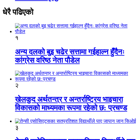
धेरै पढिएको
१
अन्य दलको बुइ चढेर सत्तामा गईहाल्न हुँदैनः
कांग्रेस वरिष्ठ नेता पौडेल
२
खेलकुद अर्थतन्त्र र अन्तर्राष्ट्रिय भाइचारा
विकासको माध्यमका रूपमा रहेको छ: प्रचण्ड
३