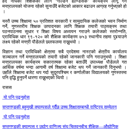
हद नाघेका शिक्षकको लागि ‘गोल्डेन ह्याण्डसेक’ कार्यक्रम लागू गर्ने
मन्त्रालयको योजना रहेको सुनाउँदै बजेटको आकार बढाउन आग्रह गर्नुभएको हो
।
यस्तै उच्च शिक्षामा ५० प्रतिशत सरकारी र सामुदायिक कलेजको भवन निर्माण
गर्ने, गुणस्तरीय शिक्षक उत्पादनका लागि शिक्षक तयारी पाठ्यक्रम तथा
पठनपाठनमा सुधार र शिक्षा विषय अध्ययन गराउने कलेजको स्तरोन्नति,
प्राविधिक धार ९९–१२० को शैक्षिक कार्यक्रम ७५३ स्थानीय तहमा पु¥याउने
लक्ष्य रहेको मन्त्री पौडेलले छलफलमा राख्नुभयो ।
विज्ञान तथा प्रविधिको क्षेत्रमा सबै प्रदेशमा नास्टको क्षेत्रीय कार्यालय
सञ्चालन गर्ने मन्त्रालयको तयारी रहेको जानकारी पनि गराउनुभयो । शिक्षा
मन्त्रालयका कार्यक्रम सकारात्मक रहेका बताउँदै उपाध्यक्ष पौडेलले गत
आर्थिक वर्षमा भन्दा आगामी वर्ष शिक्षामा बजेट थप गर्ने जानकारी दिनुभयो ।
उहाँले शिक्षामा बजेट थप गर्दा सुदूरपश्चिम र कर्णालीका विद्यालयको गुणस्तरमा
पनि वृद्धि हुनुपर्ने धारणा राख्नुभएको थियो ।
रासस
यो पनि पढ्नुहोस
सप्तगण्डकी बहुमुखी क्याम्पसले गर्दैछ उच्च शिक्षासम्बन्धी राष्ट्रिय सम्मेलन
यो पनि पढ्नुहोस
सप्तगण्डकी क्याम्पस र उद्योग वाणिज्य संघ चितवनबीच शैक्षिक—औद्योगिक