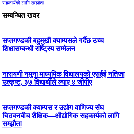
सहकार्यको लागि सम्झौता
सम्बन्धित खवर
सप्तगण्डकी बहुमुखी क्याम्पसले गर्दैछ उच्च
शिक्षासम्बन्धी राष्ट्रिय सम्मेलन
नारायणी नमुना माध्यमिक विद्यालयको एसईई नतिजा
उत्कृष्ट, ३७ विद्यार्थीले ल्याए ४ जीपीए
सप्तगण्डकी क्याम्पस र उद्योग वाणिज्य संघ
चितवनबीच शैक्षिक—औद्योगिक सहकार्यको लागि
सम्झौता