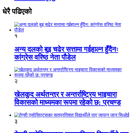
धेरै पढिएको
१
अन्य दलको बुइ चढेर सत्तामा गईहाल्न हुँदैनः
कांग्रेस वरिष्ठ नेता पौडेल
२
खेलकुद अर्थतन्त्र र अन्तर्राष्ट्रिय भाइचारा
विकासको माध्यमका रूपमा रहेको छ: प्रचण्ड
३