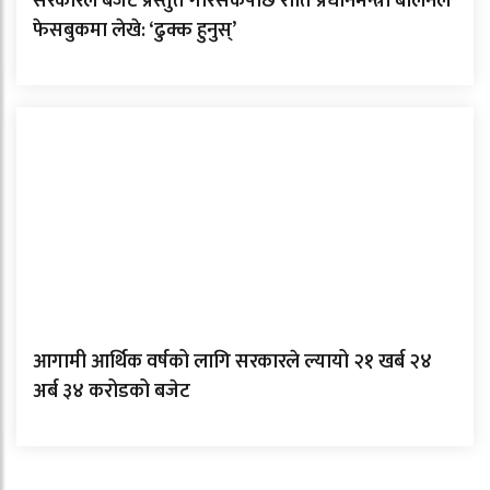
सरकारले बजेट प्रस्तुत गरिसकेपछि राति प्रधानमन्त्री बालेनले
फेसबुकमा लेखे: ‘ढुक्क हुनुस्’
आगामी आर्थिक वर्षको लागि सरकारले ल्यायो २१ खर्ब २४
अर्ब ३४ करोडको बजेट