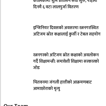
कालिकामा भूमि प्रशासन सेवा सुरु, पहिलो
दिनमै ६ वटा लालपुर्जा वितरण
इन्जिनियर दिवसको अवसरमा रत्ननगरस्थित
अटिजम स्रोत कक्षालाई कुर्सी र टेबल सहयोग
रत्ननगरको अटिजम स्रोत कक्षाको अवलोकन
गर्दै शिक्षामन्त्री: समावेशी शिक्षामा सरकारको
जोड
चितवनमा जंगली हात्तीको आक्रमणबाट
आमाछोराको मृत्यु