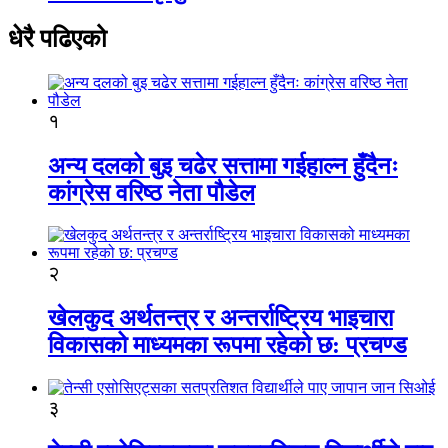
धेरै पढिएको
१
अन्य दलको बुइ चढेर सत्तामा गईहाल्न हुँदैनः
कांग्रेस वरिष्ठ नेता पौडेल
२
खेलकुद अर्थतन्त्र र अन्तर्राष्ट्रिय भाइचारा
विकासको माध्यमका रूपमा रहेको छ: प्रचण्ड
३