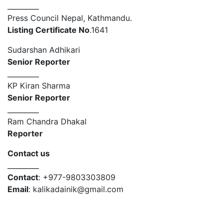
_________
Press Council Nepal, Kathmandu.
Listing Certificate No
.1641
Sudarshan Adhikari
Senior Reporter
_________
KP Kiran Sharma
Senior Reporter
_________
Ram Chandra Dhakal
Reporter
Contact us
_________
Contact
: +977-9803303809
Email
: kalikadainik@gmail.com
© 2026 Copyright Kalika Broadcasting Network Pvt.
Ltd. | All rights reserved