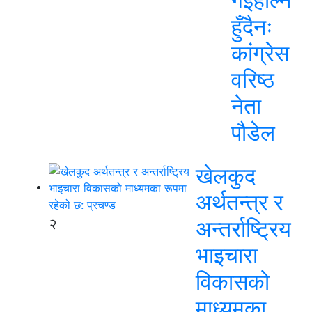
गईहाल्न
हुँदैनः
कांग्रेस
वरिष्ठ
नेता
पौडेल
खेलकुद
अर्थतन्त्र र
२
अन्तर्राष्ट्रिय
भाइचारा
विकासको
माध्यमका