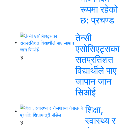
रूपमा रहेको
छ: प्रचण्ड
तेन्सी
एसोसिएट्सका
३
सतप्रतिशत
विद्यार्थीले पाए
जापान जान
सिओई
शिक्षा,
स्वास्थ्य र
४