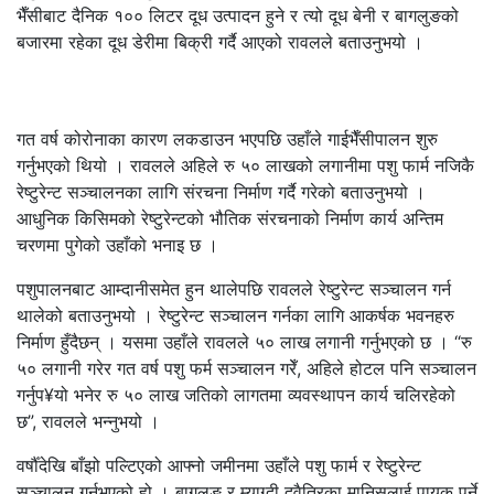
भैँसीबाट दैनिक १०० लिटर दूध उत्पादन हुने र त्यो दूध बेनी र बागलुङको
बजारमा रहेका दूध डेरीमा बिक्री गर्दै आएको रावलले बताउनुभयो ।
गत वर्ष कोरोनाका कारण लकडाउन भएपछि उहाँले गाईभैँसीपालन शुरु
गर्नुभएको थियो । रावलले अहिले रु ५० लाखको लगानीमा पशु फार्म नजिकै
रेष्टुरेन्ट सञ्चालनका लागि संरचना निर्माण गर्दै गरेको बताउनुभयो ।
आधुनिक किसिमको रेष्टुरेन्टको भौतिक संरचनाको निर्माण कार्य अन्तिम
चरणमा पुगेको उहाँको भनाइ छ ।
पशुपालनबाट आम्दानीसमेत हुन थालेपछि रावलले रेष्टुरेन्ट सञ्चालन गर्न
थालेको बताउनुभयो । रेष्टुरेन्ट सञ्चालन गर्नका लागि आकर्षक भवनहरु
निर्माण हुँदैछन् । यसमा उहाँले रावलले ५० लाख लगानी गर्नुभएको छ । “रु
५० लगानी गरेर गत वर्ष पशु फर्म सञ्चालन गरेँ, अहिले होटल पनि सञ्चालन
गर्नुप¥यो भनेर रु ५० लाख जतिको लागतमा व्यवस्थापन कार्य चलिरहेको
छ”, रावलले भन्नुभयो ।
वर्षौँदेखि बाँझो पल्टिएको आफ्नो जमीनमा उहाँले पशु फार्म र रेष्टुरेन्ट
सञ्चालन गर्नुभएको हो । बागलुङ र म्याग्दी दुवैतिरका मानिसलाई पायक पर्ने