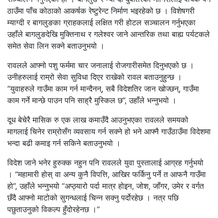
ठाउँमा पाँच कोठाको आकर्षक रेष्टुरेन्ट निर्माण भइरहेको छ । विशेषगरी
म्याग्दी र बागलुङका ग्राहकलाई लक्षित गरी होटल सञ्चालन गर्नुभएका
उहाँले बागलुङदेखि मुक्तिनाथ र गलेश्वर जाने आन्तरिक तथा बाह्य पर्यटकले
समेत सेवा लिन सक्ने बताउनुभयो ।
रावलले आफ्नो पशु फर्ममा चार जनालाई रोजगारीसमेत दिनुभएको छ ।
उनीहरुलाई राम्रो सेवा सुविधा दिएर राखेको रावल बताउनुहुन्छ ।
“युवाहरुले गाउँमा काम गर्न मान्दैनन्, सबै विदेशतिर जान खोज्छन्, गाउँमा
काम गर्ने मान्छे पाउन पनि साह्रै मुस्किल छ”, उहाँले भन्नुभयो ।
दूध बेचेरै मासिक रु एक लाख कमाउँदै आउनुभएका रावलले समयको
मागलाई चिनेर राम्रोसँग व्यवसाय गर्न सक्ने हो भने आफ्नै गाउँठाउँमा विदेशमा
भन्दा बढी कमाइ गर्न सकिने बताउनुभयो ।
विदेश जाने भनेर हुरुक्क नहुन पनि रावलले युवा पुस्तालाई आग्रह गर्नुभयो
। “महामारी होस् वा अन्य कुनै विपत्ति, आखिर फर्किनु पर्ने त आफनै गाउँमा
हो”, उहाँले भन्नुभयो “अप्ठ्यारो पर्दा मात्र होइन, जोश, जाँगर, उमेर र वर्गत
छँदै आफ्नो माटोको सुगन्धलाई चिन्न सक्नु पर्दोरहेछ । नत्र पछि
पछुताउनुको विकल्प हुँदोरहेनछ ।”