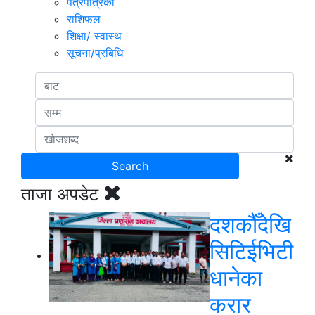
पत्रपत्रिका
राशिफल
शिक्षा/ स्वास्थ
सूचना/प्रबिधि
ताजा अपडेट
दशकौँदेखि
सिटिईभिटी
धानेका
करार