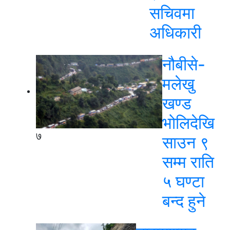
सचिवमा
अधिकारी
नौबीसे-
मलेखु
खण्ड
भोलिदेखि
७
साउन ९
सम्म राति
५ घण्टा
बन्द हुने