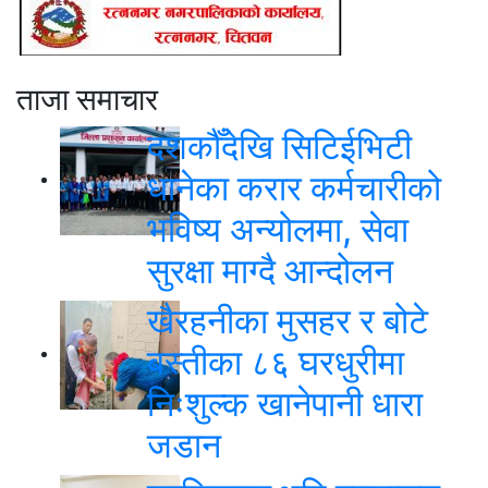
ताजा समाचार
दशकौँदेखि सिटिईभिटी
धानेका करार कर्मचारीको
भविष्य अन्योलमा, सेवा
सुरक्षा माग्दै आन्दोलन
खैरहनीका मुसहर र बोटे
बस्तीका ८६ घरधुरीमा
निःशुल्क खानेपानी धारा
जडान