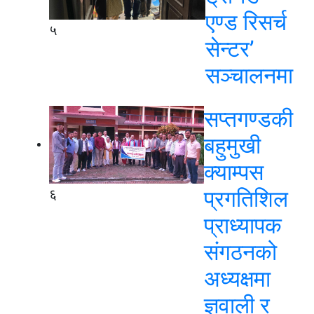
एण्ड रिसर्च
५
सेन्टर’
सञ्चालनमा
सप्तगण्डकी
बहुमुखी
क्याम्पस
प्रगतिशिल
६
प्राध्यापक
संगठनको
अध्यक्षमा
ज्ञवाली र