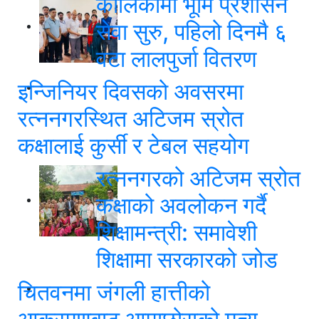
कालिकामा भूमि प्रशासन
सेवा सुरु, पहिलो दिनमै ६
वटा लालपुर्जा वितरण
इन्जिनियर दिवसको अवसरमा
रत्ननगरस्थित अटिजम स्रोत
कक्षालाई कुर्सी र टेबल सहयोग
रत्ननगरको अटिजम स्रोत
कक्षाको अवलोकन गर्दै
शिक्षामन्त्री: समावेशी
शिक्षामा सरकारको जोड
चितवनमा जंगली हात्तीको