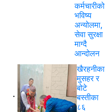
कर्मचारीको
भविष्य
अन्योलमा,
सेवा सुरक्षा
माग्दै
आन्दोलन
खैरहनीका
मुसहर र
बोटे
बस्तीका
८६