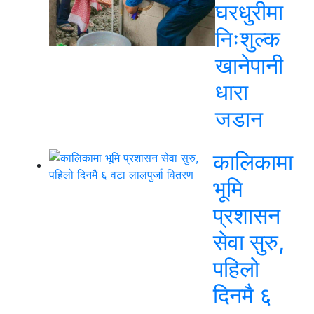
घरधुरीमा
निःशुल्क
खानेपानी
धारा
जडान
कालिकामा
भूमि
प्रशासन
सेवा सुरु,
पहिलो
दिनमै ६