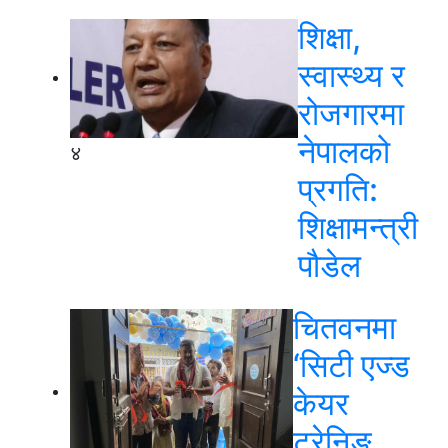
शिक्षा,
स्वास्थ्य र
रोजगारमा
नेपालको
४
प्रगति:
शिक्षामन्त्री
पौडेल
चितवनमा
‘सिटी एज्ड
केयर
ट्रेनिङ