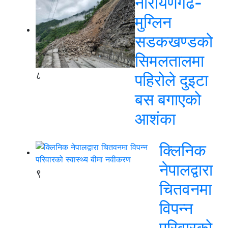
नारायणगढ-
मुग्लिन
सडकखण्डको
सिमलतालमा
८
पहिरोले दुइटा
बस बगाएको
आशंका
क्लिनिक
नेपालद्वारा
९
चितवनमा
विपन्न
परिवारको