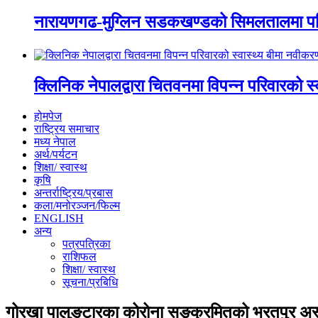
नारायणगढ-मुग्लिन सडकखण्डको सिमलतालमा पह
क्लिनिक नेपालद्वारा चितवनमा विपन्न परिवारको स
होमपेज
राष्ट्रिय समाचार
मध्य नेपाल
अर्थ/पर्यटन
शिक्षा/ स्वास्थ
कृषि
अन्तर्राष्ट्रिय/प्रबास
कला/मनोरञ्जन/फिल्म
ENGLISH
अन्य
पत्रपत्रिका
राशिफल
शिक्षा/ स्वास्थ
सूचना/प्रबिधि
गोरखा पालुङटारका कोरोना सङ्क्रमितको भरतपुर अस्प