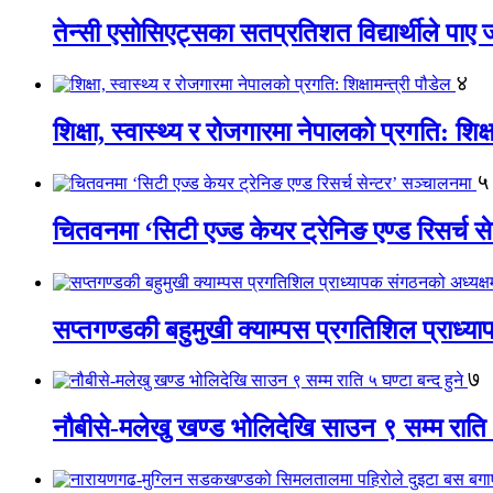
तेन्सी एसोसिएट्सका सतप्रतिशत विद्यार्थीले पा
४
शिक्षा, स्वास्थ्य र रोजगारमा नेपालको प्रगति: शिक्ष
५
चितवनमा ‘सिटी एज्ड केयर ट्रेनिङ एण्ड रिसर्च स
सप्तगण्डकी बहुमुखी क्याम्पस प्रगतिशिल प्राध्
७
नौबीसे-मलेखु खण्ड भोलिदेखि साउन ९ सम्म राति ५