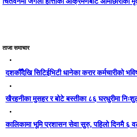
चितवनमा जंगली हात्तीको आक्रमणबाट आमाछोराको मृत्
ताजा समाचार
दशकौँदेखि सिटिईभिटी धानेका करार कर्मचारीको भविष्य 
खैरहनीका मुसहर र बोटे बस्तीका ८६ घरधुरीमा निःशु
कालिकामा भूमि प्रशासन सेवा सुरु, पहिलो दिनमै ६ व