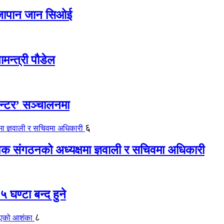
ए जापान जान सिओई
ामन्त्री पौडेल
ेन्टर’ सञ्चालनमा
६
यापक संगठनको अध्यक्षमा ज्ञवाली र सचिवमा अधिकारी
 घण्टा बन्द हुने
८