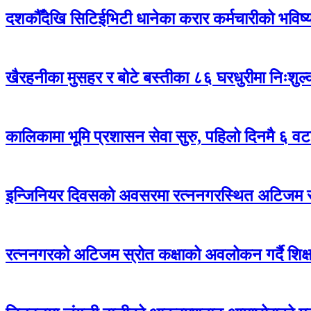
दशकौँदेखि सिटिईभिटी धानेका करार कर्मचारीको भविष्य अ
खैरहनीका मुसहर र बोटे बस्तीका ८६ घरधुरीमा निःशुल
कालिकामा भूमि प्रशासन सेवा सुरु, पहिलो दिनमै ६ वट
इन्जिनियर दिवसको अवसरमा रत्ननगरस्थित अटिजम स्र
रत्ननगरको अटिजम स्रोत कक्षाको अवलोकन गर्दै शिक्षा