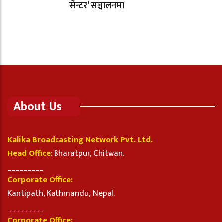
सेन्टर’ सञ्चालनमा
About Us
Kalika Broadcasting Network Pvt. Ltd.
Head Office
: Bharatpur, Chitwan.
_________
Corporate Office:
Kantipath, Kathmandu, Nepal.
_________
Corporate Office: