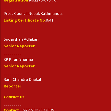
Registration
No.1276/075-76
_________
Press Council Nepal, Kathmandu.
Listing Certificate No
.1641
Sudarshan Adhikari
Senior Reporter
_________
KP Kiran Sharma
Senior Reporter
_________
Ram Chandra Dhakal
Reporter
Contact us
_________
Contact
: +977-9803303809