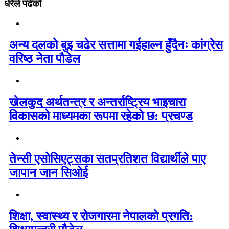
धेरैले पढेको
अन्य दलको बुइ चढेर सत्तामा गईहाल्न हुँदैनः कांग्रेस
वरिष्ठ नेता पौडेल
खेलकुद अर्थतन्त्र र अन्तर्राष्ट्रिय भाइचारा
विकासको माध्यमका रूपमा रहेको छ: प्रचण्ड
तेन्सी एसोसिएट्सका सतप्रतिशत विद्यार्थीले पाए
जापान जान सिओई
शिक्षा, स्वास्थ्य र रोजगारमा नेपालको प्रगति: