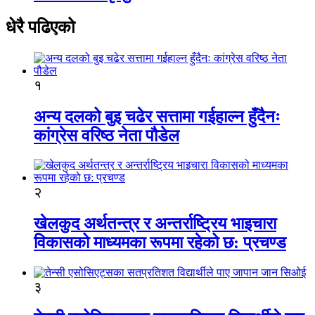
धेरै पढिएको
१
अन्य दलको बुइ चढेर सत्तामा गईहाल्न हुँदैनः
कांग्रेस वरिष्ठ नेता पौडेल
२
खेलकुद अर्थतन्त्र र अन्तर्राष्ट्रिय भाइचारा
विकासको माध्यमका रूपमा रहेको छ: प्रचण्ड
३