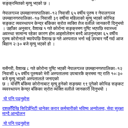
सङ्क्रमितको मृत्यु भएको छ ।
नेपालगञ्ज उपमहानगरपालिका–१२ निवासी ६५ वर्षीय पुरुष र नेपालगञ्ज
उपमहानगरपालिका–१७ निवासी ३९ वर्षीया महिलाको मृत्यु भएको कोभिड
सङ्कट व्यवस्थापन केन्द्र बाँकेका स्रोत व्यक्ति तेज वलीले जानकारी दिनुभयो
। उहाँका अनुसार, वैशाख १ गते कोरोना सङ्क्रमण पुष्टि भएपछि स्वास्थ्य
अवस्था सामान्य रहेका कारण होम आइसोलेशन बस्दै आउनुभएका ६५ वर्षीय
पुरुष कोरोनाले च्यापेपछि वैशाख छ गते अस्पताल भर्ना भई उपचार गर्दै गर्दा आज
बिहान २ः३० बजे मृत्यु भएको हो ।
यसैगरी, वैशाख ८ गते कोरोना पुष्टि भएकी नेपालगञ्ज उपमहानगरपालिका–१२
निवासी ६५ वर्षीय पुरुषको भेरी अस्पतालमा उपचारकै क्रममा गए राति १०ः३०
बजे मृत्यु भएको अस्पतालले जनाएको
छ । योसँगै बाँकेमा कोरोनाबाट मृत्यु हुनेको सङ्ख्या ९९ पुगेको कोभिड सङ्कट
व्यवस्थापन केन्द्र बाँकेका स्रोत व्यक्ति वलीले जानकारी दिनुभयो ।
यो पनि पढ्नुहोस
दशकौँदेखि सिटिईभिटी धानेका करार कर्मचारीको भविष्य अन्योलमा, सेवा सुरक्षा
माग्दै आन्दोलन
यो पनि पढ्नुहोस