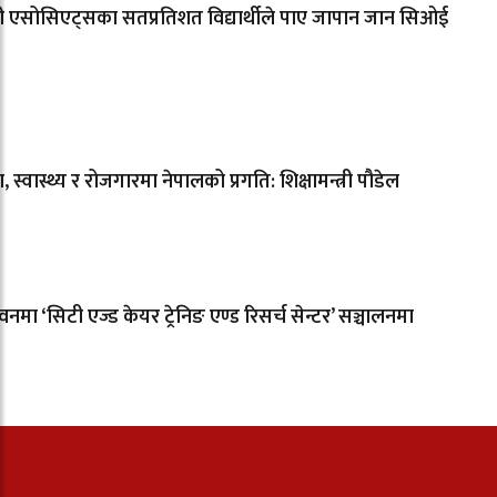
सी एसोसिएट्सका सतप्रतिशत विद्यार्थीले पाए जापान जान सिओई
षा, स्वास्थ्य र रोजगारमा नेपालको प्रगति: शिक्षामन्त्री पौडेल
नमा ‘सिटी एज्ड केयर ट्रेनिङ एण्ड रिसर्च सेन्टर’ सञ्चालनमा