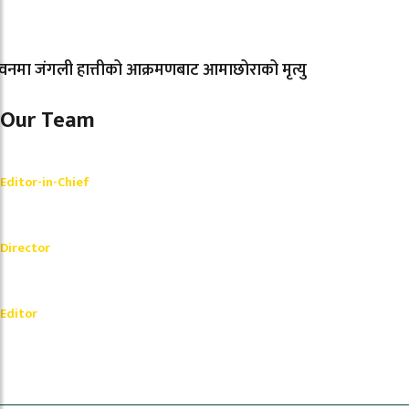
नमा जंगली हात्तीको आक्रमणबाट आमाछोराको मृत्यु
Our Team
Shishir Simkhada
Editor-in-Chief
_________
Akash Banjara
Director
_________
Ramesh Regmi
Editor
धेरैले पढेको