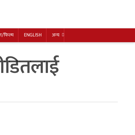
न/फिल्म
ENGLISH
अन्य
पीडितलाई