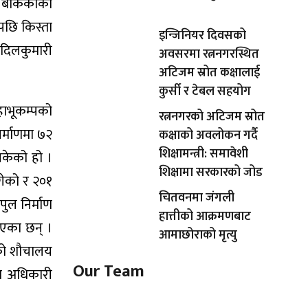
ी बोकेकाको
ेपछि किस्ता
इन्जिनियर दिवसको
ष दिलकुमारी
अवसरमा रत्ननगरस्थित
अटिजम स्रोत कक्षालाई
कुर्सी र टेबल सहयोग
हाभूकम्पको
रत्ननगरको अटिजम स्रोत
िर्माणमा ७२
कक्षाको अवलोकन गर्दै
शिक्षामन्त्री: समावेशी
नसकेको हो ।
शिक्षामा सरकारको जोड
लगेको र २०१
चितवनमा जंगली
पुल निर्माण
हात्तीको आक्रमणबाट
भएका छन् ।
आमाछोराको मृत्यु
लयको शौचालय
Our Team
षा अधिकारी
Shishir Simkhada