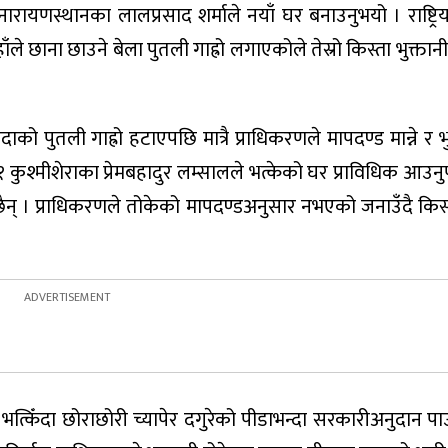
स्थानका लालप्रसाद शर्माले नयाँ घर बनाउनुभयो । राष्ट्रिय पु
े छाना छाउने बेला पुतली गाह्रो लगाएकोले तेस्रो किस्ता भुक्तान
को पुतली गाह्रो हटाएपछि मात्रै प्राधिकरणले मापदण्ड मान्ने र भु
कुश्मीशेराका प्रेमबहादुर लम्सालले भत्केको घर प्राविधिक आउनुपू
ो छैन् । प्राधिकरणले तोकेको मापदण्डअनुसार नभएको जनाउँदै कि
त्किँदा छोराछोरी च्यापेर दगुरेको पीडाभन्दा सरकारीअनुदान प