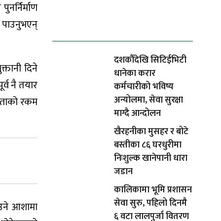
नर्निर्माण
ताजा समाचार
ी पाउनुभएन्
दशकौँदेखि सिटिईभिटी
क्तानी दिने
धानेका करार
र्व नै तयार
कर्मचारीको भविष्य
अन्योलमा, सेवा सुरक्षा
स्ताको रकम
माग्दै आन्दोलन
खैरहनीका मुसहर र बोटे
बस्तीका ८६ घरधुरीमा
निःशुल्क खानेपानी धारा
जडान
कालिकामा भूमि प्रशासन
सेवा सुरु, पहिलो दिनमै
ाउने आशामा
६ वटा लालपुर्जा वितरण