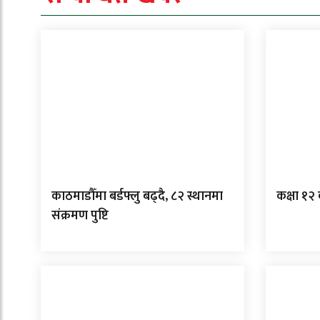
काठमाडौँमा बर्डफ्लु बढ्दै, ८२ स्थानमा
कक्षा १२
संक्रमण पुष्टि