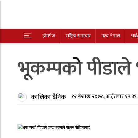
होमपेज
राष्ट्रिय समाचार
मध्य नेपाल
अर्थ
भूकम्पकोे पीडाल
कालिका दैनिक
१२ बैशाख २०७८, आईतवार १२:३९