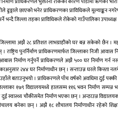
ःनिर्माण प्राधिकरणले भुक्तानी रोकेका कारण पीडामा ऋणको भार
े ढुङ्गाले छाएको भनेर प्राधिकरणका प्राविधिकले मूल्याङ्कन नगर
्ने भन्दै जिल्ला तहका प्राविधिकले रोकेको गाउँपालिका उपाध्यक्
 जिल्लामा अझै २८ प्रतिशत लाभग्राहीको घर बन्न सकेको छैन । म
 । राष्ट्रिय पुनर्निर्माण प्राधिकरणमार्फत जिल्लाका निजी आवास न
आबास निर्माण गर्नुपर्ने प्राधिकरणले अझै ५०० घर निर्माण गर्न 
डेकाअनुसार २४४ घर निर्माणाधीन छन् । सन्ताउन्न घरले किस्ता न
हाँले बताउनुभयो । प्राधिकरणले पाँच वर्षको अवधिमा दुई पक्की 
ल्लाका १७९ विद्यालयमध्ये हालसम्म ११६ भवन निर्माण सम्पन्न 
मा दुई स्वास्थ्य चौकीसमेत निर्माण भएका छन् । अन्ठाउन्न विद्या
शौचालय बनेका छन् । अझै १८ शौचालय निर्माणाधीन रहेको शिक्