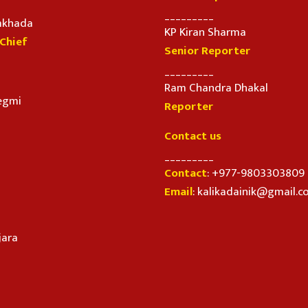
_________
imkhada
KP Kiran Sharma
-Chief
Senior Reporter
_________
Ram Chandra Dhakal
egmi
Reporter
Contact us
_________
Contact
: +977-9803303809
Email
: kalikadainik@gmail.
jara