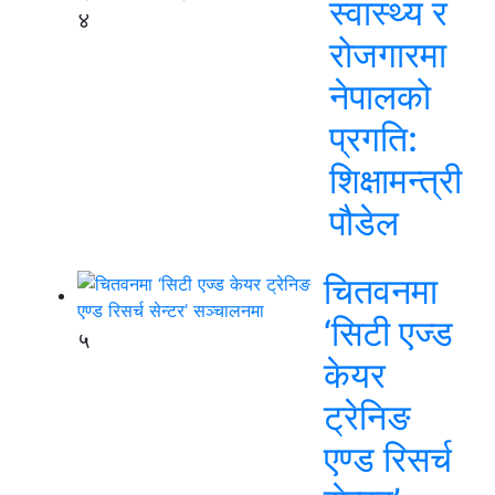
स्वास्थ्य र
४
रोजगारमा
नेपालको
प्रगति:
शिक्षामन्त्री
पौडेल
चितवनमा
‘सिटी एज्ड
५
केयर
ट्रेनिङ
एण्ड रिसर्च