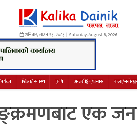
शनिबार
,
साउन
२३
,
२०८३
| Saturday, August 8, 2026
/पर्यटन
शिक्षा/ स्वास्थ
कृषि
अन्तर्राष्ट्रिय/प्रबास
कला/मनोरञ्ज
ङ्क्रमणबाट एक जनाक