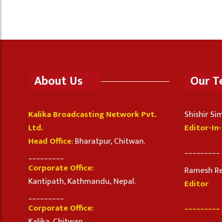
About Us
Our 
Kalika Broadcasting Network Pvt.
Shishir S
Ltd.
Editor-In
Head Office
: Bharatpur, Chitwan.
_________
_________
Corporate Office:
Ramesh R
Kantipath, Kathmandu, Nepal.
Editor
_________
_________
Corporate Office:
Kalika, Chitwan.