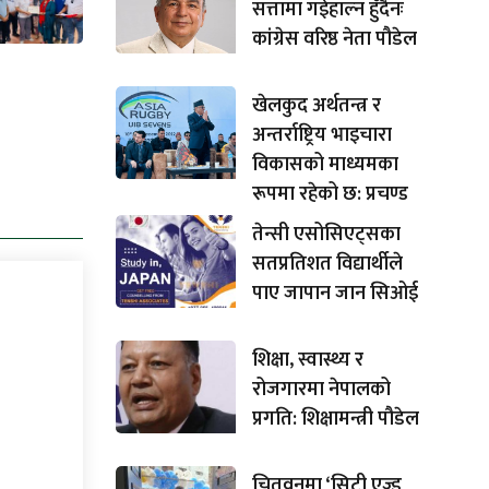
सत्तामा गईहाल्न हुँदैनः
कांग्रेस वरिष्ठ नेता पौडेल
खेलकुद अर्थतन्त्र र
अन्तर्राष्ट्रिय भाइचारा
विकासको माध्यमका
रूपमा रहेको छ: प्रचण्ड
तेन्सी एसोसिएट्सका
सतप्रतिशत विद्यार्थीले
पाए जापान जान सिओई
शिक्षा, स्वास्थ्य र
रोजगारमा नेपालको
प्रगति: शिक्षामन्त्री पौडेल
चितवनमा ‘सिटी एज्ड