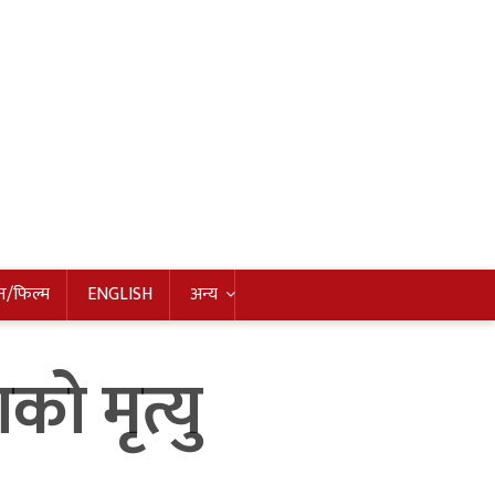
न/फिल्म
ENGLISH
अन्य
ो मृत्यु