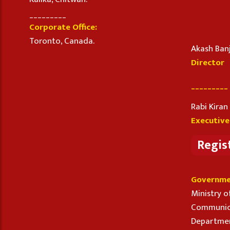
_________
Corporate Office:
Toronto, Canada.
Akash Ban
Director
_________
Rabi Kira
Executive
Regis
Governme
Ministry o
Communic
Departmen