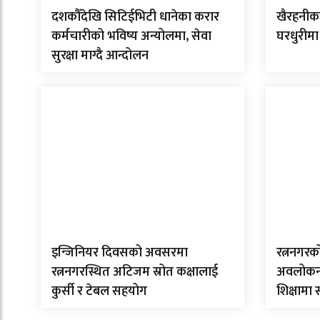
दशकौँदेखि सिटिईभिटी धानेका करार
खैरहनीका
कर्मचारीको भविष्य अन्योलमा, सेवा
घरधुरीमा
सुरक्षा माग्दै आन्दोलन
इन्जिनियर दिवसको अवसरमा
रत्ननगरक
रत्ननगरस्थित अटिजम स्रोत कक्षालाई
अवलोकन गर
कुर्सी र टेबल सहयोग
शिक्षामा