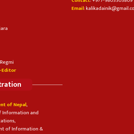
Contact
: +977-9803303809
Email
: kalikadainik@gmail.
jara
n Regmi
-Editor
tration
nt of Nepal
,
f Information and
ations,
t of Information &