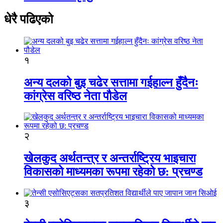
धेरै पढिएको
१
अन्य दलको बुइ चढेर सत्तामा गईहाल्न हुँदैनः
कांग्रेस वरिष्ठ नेता पौडेल
२
खेलकुद अर्थतन्त्र र अन्तर्राष्ट्रिय भाइचारा
विकासको माध्यमका रूपमा रहेको छ: प्रचण्ड
३