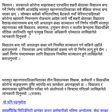
चितवन। सरकारले कोरोना भाइरसबाट प्रभावित शहरी क्षेत्रका विद्यालय बन्द
गर्ने निर्णय गरेसँगै आजदेखि भरतपुर महानगरपालिकाका सबै शैक्षिक संस्था बन्द
भएका छन् । सोमबार बसेको मन्त्रिपरिषद् बैठकले नयाँ भेरियन्टसहितको
कोरोना महामारी नियन्त्रण रोकथाम आदेश जारी गर्दै शहरी क्षेत्रका विद्यालय
वैशाख मसान्तसम्म बन्द गरी अनलाइन कक्षा सञ्चालन गर्ने निर्णय गरेसँगै भरतपुर
महानगरका सबै विद्यालय, क्याम्पस, ट्युसन सेन्टर र तालीम केन्द्रमा विद्यार्थीको
भौतिक उपस्थिति नहुने प्रमुख जिल्ला अधिकारी प्रेमलाल लामिछानेले
जानकारी दिनुभयो ।
विद्यालय बन्द गरी अनलाइन कक्षा भने नियमित सञ्चालन गर्न सकिने उहाँले
बताउनुभयो । जिल्लाका अन्य पालिकाको हकमा भने यो निर्णय लागू हुने छैन ।
अर्को निर्णय नभएसम्मका लागि विद्यालय नियमित सञ्चालन हुने लामिछानेले
बताउनुभयो ।
भरतपुर महानगरपालिकाभित्रका तीन विद्यालयका शिक्षक, कर्मचारी र विद्यार्थीमा
कोरोना सङ्क्रमण पुष्टि भएपछि थप सतर्कता अपनाइएको छ । विद्यालय र
क्याम्पसका पूर्वनिर्धारित परीक्षा भने आलोपालो र सिफ्टमा गरिएको लामिछानेले
जानकारी दिनुभयो ।(रासस)
यो पनि पढ्नुहोस
दशकौँदेखि सिटिईभिटी धानेका करार कर्मचारीको भविष्य अन्योलमा, सेवा सुरक्षा