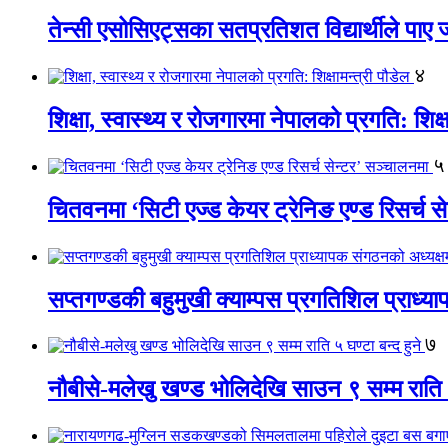
तेन्सी एसोसिएट्सका सतप्रतिशत विद्यार्थीले पा
४
शिक्षा, स्वास्थ्य र रोजगारमा नेपालको प्रगति: शिक्ष
५
चितवनमा ‘सिटी एज्ड केयर ट्रेनिङ एण्ड रिसर्च स
सप्तगण्डकी बहुमुखी क्याम्पस प्रगतिशिल प्राध्
७
नौबीसे-मलेखु खण्ड भोलिदेखि साउन ९ सम्म राति ५