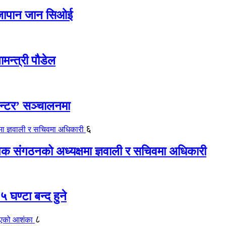
ए जापान जान सिओई
ामन्त्री पौडेल
ेन्टर’ सञ्चालनमा
६
यापक संगठनको अध्यक्षमा ज्ञवाली र सचिवमा अधिकारी
 घण्टा बन्द हुने
८