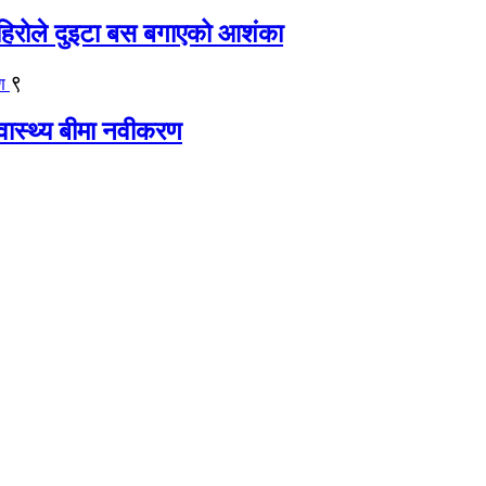
िरोले दुइटा बस बगाएको आशंका
९
्वास्थ्य बीमा नवीकरण