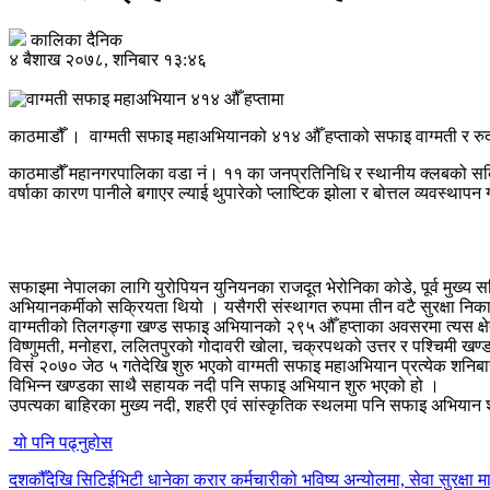
कालिका दैनिक
४ बैशाख २०७८, शनिबार १३:४६
काठमाडौँ । वाग्मती सफाइ महाअभियानको ४१४ औँ हप्ताको सफाइ वाग्मती र रुद्
काठमाडौँ महानगरपालिका वडा नं। ११ का जनप्रतिनिधि र स्थानीय क्लबको सक
वर्षाका कारण पानीले बगाएर ल्याई थुपारेको प्लाष्टिक झोला र बोत्तल व्यवस
सफाइमा नेपालका लागि युरोपियन युनियनका राजदूत भेरोनिका कोडे, पूर्व मुख्य
अभियानकर्मीको सक्रियता थियो । यसैगरी संस्थागत रुपमा तीन वटै सुरक्षा 
वाग्मतीको तिलगङ्गा खण्ड सफाइ अभियानको २९५ औँ हप्ताका अवसरमा त्यस क्षेत्र
विष्णुमती, मनोहरा, ललितपुरको गोदावरी खोला, चक्रपथको उत्तर र पश्चिमी ख
विसं २०७० जेठ ५ गतेदेखि शुरु भएको वाग्मती सफाइ महाअभियान प्रत्येक शनिबा
विभिन्न खण्डका साथै सहायक नदी पनि सफाइ अभियान शुरु भएको हो ।
उपत्यका बाहिरका मुख्य नदी, शहरी एवं सांस्कृतिक स्थलमा पनि सफाइ अभिया
यो पनि पढ्नुहोस
दशकौँदेखि सिटिईभिटी धानेका करार कर्मचारीको भविष्य अन्योलमा, सेवा सुरक्षा मा