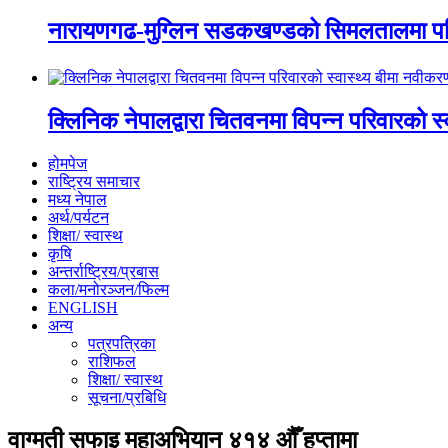
नारायणगढ-मुग्लिन सडकखण्डको सिमलतालमा पह
क्लिनिक नेपालद्वारा चितवनमा विपन्न परिवारको स
होमपेज
राष्ट्रिय समाचार
मध्य नेपाल
अर्थ/पर्यटन
शिक्षा/ स्वास्थ
कृषि
अन्तर्राष्ट्रिय/प्रबास
कला/मनोरञ्जन/फिल्म
ENGLISH
अन्य
पत्रपत्रिका
राशिफल
शिक्षा/ स्वास्थ
सूचना/प्रबिधि
वाग्मती सफाइ महाअभियान ४१४ औँ हप्तामा