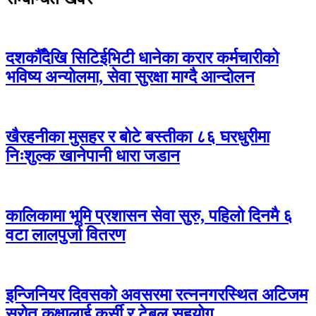
दशकौँदेखि सिटिईभिटी धानेका करार कर्मचारीको
भविष्य अन्योलमा, सेवा सुरक्षा माग्दै आन्दोलन
खैरहनीका मुसहर र बोटे बस्तीका ८६ घरधुरीमा
निःशुल्क खानेपानी धारा जडान
कालिकामा भूमि प्रशासन सेवा सुरु, पहिलो दिनमै ६
वटा लालपुर्जा वितरण
इन्जिनियर दिवसको अवसरमा रत्ननगरस्थित अटिजम
स्रोत कक्षालाई कुर्सी र टेबल सहयोग