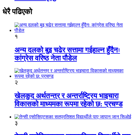
धेरै पढिएको
१
अन्य दलको बुइ चढेर सत्तामा गईहाल्न हुँदैनः
कांग्रेस वरिष्ठ नेता पौडेल
२
खेलकुद अर्थतन्त्र र अन्तर्राष्ट्रिय भाइचारा
विकासको माध्यमका रूपमा रहेको छ: प्रचण्ड
३