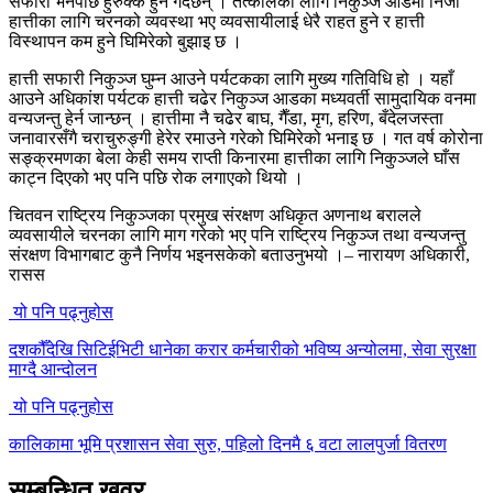
सफारी भनेपछि हुरुक्क हुने गर्दछन् । तत्कालका लागि निकुञ्ज आडमा निजी
हात्तीका लागि चरनको व्यवस्था भए व्यवसायीलाई धेरै राहत हुने र हात्ती
विस्थापन कम हुने घिमिरेको बुझाइ छ ।
हात्ती सफारी निकुञ्ज घुम्न आउने पर्यटकका लागि मुख्य गतिविधि हो । यहाँ
आउने अधिकांश पर्यटक हात्ती चढेर निकुञ्ज आडका मध्यवर्ती सामुदायिक वनमा
वन्यजन्तु हेर्न जान्छन् । हात्तीमा नै चढेर बाघ, गैँडा, मृग, हरिण, बँदेलजस्ता
जनावारसँगै चराचुरुङ्गी हेरेर रमाउने गरेको घिमिरेको भनाइ छ । गत वर्ष कोरोना
सङ्क्रमणका बेला केही समय राप्ती किनारमा हात्तीका लागि निकुञ्जले घाँस
काट्न दिएको भए पनि पछि रोक लगाएको थियो ।
चितवन राष्ट्रिय निकुञ्जका प्रमुख संरक्षण अधिकृत अणनाथ बरालले
व्यवसायीले चरनका लागि माग गरेको भए पनि राष्ट्रिय निकुञ्ज तथा वन्यजन्तु
संरक्षण विभागबाट कुनै निर्णय भइनसकेको बताउनुभयो ।– नारायण अधिकारी,
रासस
यो पनि पढ्नुहोस
दशकौँदेखि सिटिईभिटी धानेका करार कर्मचारीको भविष्य अन्योलमा, सेवा सुरक्षा
माग्दै आन्दोलन
यो पनि पढ्नुहोस
कालिकामा भूमि प्रशासन सेवा सुरु, पहिलो दिनमै ६ वटा लालपुर्जा वितरण
सम्बन्धित खवर