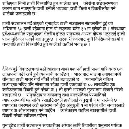
राखिएका निजी हात्ती विस्थापित हुन थालेका छन् । कोरोना सङ्क्रमणका
कारण काम नपाएपछि हात्ती धनीले भाडाका हात्ती फिर्ता र बिक्रीसमेत गर्न
थालेको जनाइएको छ ।
हात्ती सञ्चालन गर्दै आएको युनाइटेड हात्ती सञ्चालन सहकारीमा दुई वर्ष
अघिसम्म ६७ हात्ती रहेकामा हाल यो सङ्ख्या घटेर ३५ मा झरेको छ । संस्थाका
पूर्वअध्यक्षसमेत रहनुभएका क्षेत्रीय होटल सङ्घका अध्यक्ष दीपक भट्टराई हात्ती
पाल्न मुस्किल भएको बताउनुहुन्छ । सरकारी तवरबाट कुनै किसिमको सहयोग
नभएपछि हात्ती विस्थापित हुन थालेको उहाँको भनाइ छ ।
दैनिक दुई क्विन्टलभन्दा बढी खाद्यान्न आवश्यक पर्ने हात्ती पाल्न मासिक रु एक
लाखभन्दा बढी खर्च हुने व्यवसायी बताउँछन् । भारतबाट भाडामा ल्याएकामध्ये
तीनवटा हात्ती मात्र यहाँ बाँकी रहेको बताइएको छ । व्यवसायीले यकिन
तथ्याङ्क नदिए पनि सौराहामा रहेका हात्ती एउटाको रु ८० लाखदेखि एक
करोडसम्ममा बिक्री हुने गरेको छ । ती हात्ती भारतको गुजरातमा लैजाने गरेको
बताइएको छ । सङ्कटापन्न वन्यजन्तु तथा वनस्पतिका प्रजातिको
व्यापारसम्बन्धी महासन्धि ९साइटिस०ले हात्तीलाई अनुसूची १ मा राखेको छ ।
व्यापारका कारणले अझै खतरामा पर्ने हुँदा अनुसूची १ मा परेका जीव जनावरलाई
व्यापार वा ओसारपसार गर्न पाइँदैन । त्यसैकारण यहाँका व्यवसायीले हात्ती
बिक्री गरेको स्वीकार गर्दैनन् ।
युनाइटेड हात्ती सञ्चालन सहकारीका अध्यक्ष ऋषि तिवारीका अनुसार पर्यटक