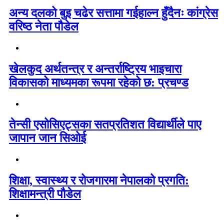
अन्य दलको बुइ चढेर सत्तामा गईहाल्न हुँदैनः कांग्रेस
वरिष्ठ नेता पौडेल
खेलकुद अर्थतन्त्र र अन्तर्राष्ट्रिय भाइचारा
विकासको माध्यमका रूपमा रहेको छ: प्रचण्ड
तेन्सी एसोसिएट्सका सतप्रतिशत विद्यार्थीले पाए
जापान जान सिओई
शिक्षा, स्वास्थ्य र रोजगारमा नेपालको प्रगति:
शिक्षामन्त्री पौडेल