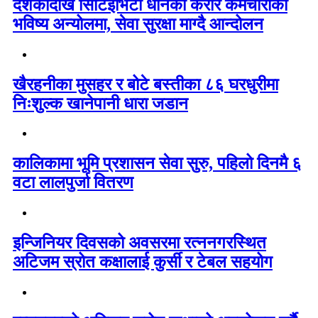
दशकौँदेखि सिटिईभिटी धानेका करार कर्मचारीको
भविष्य अन्योलमा, सेवा सुरक्षा माग्दै आन्दोलन
खैरहनीका मुसहर र बोटे बस्तीका ८६ घरधुरीमा
निःशुल्क खानेपानी धारा जडान
कालिकामा भूमि प्रशासन सेवा सुरु, पहिलो दिनमै ६
वटा लालपुर्जा वितरण
इन्जिनियर दिवसको अवसरमा रत्ननगरस्थित
अटिजम स्रोत कक्षालाई कुर्सी र टेबल सहयोग