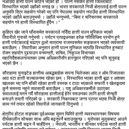
नआउँदा हात्ती पाल्न कठिन भएको हो । पाल्नै नसकेर हात्ती जिल्लाबाट
विस्थापित भएको उहाँको भनाइ छ । भारत सरकारले निजी क्षेत्रलाई हात्ती पाल्न
अनुमति दिएर सहयोग गरेको भए पनि नेपालमा सहयोग नपाउँदा हात्ती विस्थापित
भएको उहाँले बताउनुभयो । उहाँले भन्नुभयो, “बिमा र चरिचरनमा सरकारले
सहयोग गरे हात्ती विस्थापित हुँदैन ।”
कुहिएर खेर जाने घाँससमेत सरकारले नदिँदा हात्ती पाल्न मुस्किल भएको
तिवारीले गुनासो गर्नुभयो । पर्यटन प्रवद्र्धनका हरेक गतिविधिमा प्रयोग हुने
हात्ती पर्यटकलाई चढाएर ठूलो मात्रामा राजस्वसमेत सङ्कलन भएको व्यवसायी
बताउँछन् । तिवारीका अनुसार हात्ती पाल्न मुस्किल भएपछि विस्थापित हुनबाट
रोक्न सहयोग पु¥याउन वनमन्त्री, सचिव, निकुञ्ज विभागका
महानिर्देशकलगायतका उच्च अधिकारीसँग हारगुहार गरिएको भए पनि सुनुवाइ
भएको छैन ।
सौराहामा युनाइटेड हात्तीमा आबद्धबाहेक सपना भिलेजका आठ र ओम रिजालका
आठ वटा हात्ती सञ्चालनमा रहेका छन् । विस्थापित भएका हात्ती बूढा र अशक्त
खालका भए पनि बाँकी रहेका हात्ती वयस्क र टाठा भएकाले सफारी र खेलकूदमा
कुनै समस्या नहुने व्यवसायी बताउँछन् । पशु अधिकारकर्मीले उठाएका
सवाललाई मनन गर्दै सौराहामा हात्तीलाई हेरेर रमाउनका लागि हात्ती सेन्चुरी
बनाउने तयारी गरिएको छ । सरकारी निकायबाट जग्गा प्राप्त भएमा निजी क्षेत्र
काम गर्न तयार रहेको तिवारीले जानकारी दिनुभयो ।
क्षेत्रीय होटल सङ्घका पूर्वअध्यक्ष सुमन घिमिरे हात्ती व्यवस्थापनका विषयमा
दीर्घकालीन सोचका साथ अघि बढ्नुपर्ने बताउनुहुन्छ । युरोपका मुलुकबाट आउने
पर्यटक हात्ती चढ्न नै चाहँदैनन् । नेपाली, भारतीय र चीनका पर्यटक मात्रै हात्ती