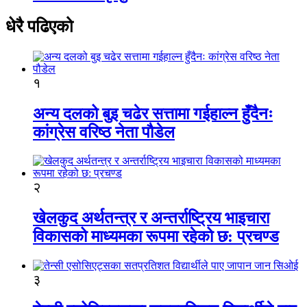
धेरै पढिएको
१
अन्य दलको बुइ चढेर सत्तामा गईहाल्न हुँदैनः
कांग्रेस वरिष्ठ नेता पौडेल
२
खेलकुद अर्थतन्त्र र अन्तर्राष्ट्रिय भाइचारा
विकासको माध्यमका रूपमा रहेको छ: प्रचण्ड
३