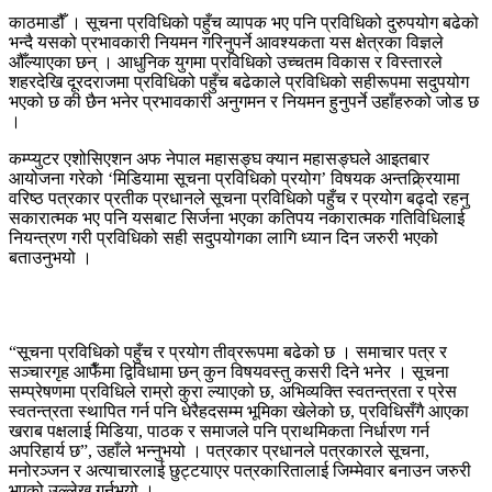
काठमाडौँ । सूचना प्रविधिको पहुँच व्यापक भए पनि प्रविधिको दुरुपयोग बढेको
भन्दै यसको प्रभावकारी नियमन गरिनुपर्ने आवश्यकता यस क्षेत्रका विज्ञले
औँल्याएका छन् । आधुनिक युगमा प्रविधिको उच्चतम विकास र विस्तारले
शहरदेखि दूरदराजमा प्रविधिको पहुँच बढेकाले प्रविधिको सहीरूपमा सदुपयोग
भएको छ की छैन भनेर प्रभावकारी अनुगमन र नियमन हुनुपर्ने उहाँहरुको जोड छ
।
कम्प्युटर एशोसिएशन अफ नेपाल महासङ्घ क्यान महासङ्घले आइतबार
आयोजना गरेको ‘मिडियामा सूचना प्रविधिको प्रयोग’ विषयक अन्तक्र्रियामा
वरिष्ठ पत्रकार प्रतीक प्रधानले सूचना प्रविधिको पहुँच र प्रयोग बढ्दो रहनु
सकारात्मक भए पनि यसबाट सिर्जना भएका कतिपय नकारात्मक गतिविधिलाई
नियन्त्रण गरी प्रविधिको सही सदुपयोगका लागि ध्यान दिन जरुरी भएको
बताउनुभयो ।
“सूचना प्रविधिको पहुँच र प्रयोग तीव्ररूपमा बढेको छ । समाचार पत्र र
सञ्चारगृह आफैँमा द्विविधामा छन् कुन विषयवस्तु कसरी दिने भनेर । सूचना
सम्प्रेषणमा प्रविधिले राम्रो कुरा ल्याएको छ, अभिव्यक्ति स्वतन्त्रता र प्रेस
स्वतन्त्रता स्थापित गर्न पनि धेरैहदसम्म भूमिका खेलेको छ, प्रविधिसँगै आएका
खराब पक्षलाई मिडिया, पाठक र समाजले पनि प्राथमिकता निर्धारण गर्न
अपरिहार्य छ”, उहाँले भन्नुभयो । पत्रकार प्रधानले पत्रकारले सूचना,
मनोरञ्जन र अत्याचारलाई छुट्टयाएर पत्रकारितालाई जिम्मेवार बनाउन जरुरी
भएको उल्लेख गर्नुभयो ।