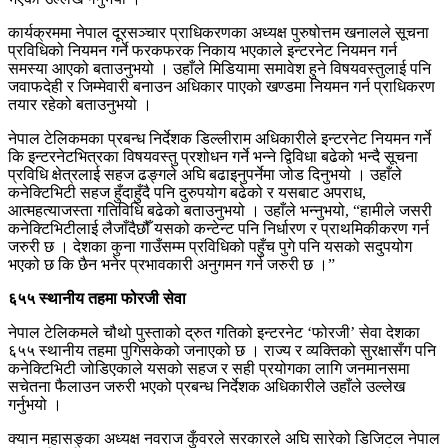
कार्यक्रममा नेपाल दूरसञ्चार प्राधिकरणका अध्यक्ष पुरुषोत्तम खनालले सूचना
प्रविधिको नियमन गर्ने फरकफरक निकाय भएकाले इन्टरनेट नियमन गर्न
समस्या आएको बताउनुभयो । उहाँले मिडियामा समावेश हुने विषयवस्तुलाई पनि
जवाफदेही र जिम्मेवारी बनाउन अधिकार पाएको खण्डमा नियमन गर्न प्राधिकरण
तयार रहेको बताउनुभयो ।
नेपाल टेलिकमका प्रबन्ध निर्देशक डिल्लीराम अधिकारीले इन्टरनेट नियमन गर्ने
कि इन्टरनेटभित्रका विषयवस्तु प्रशोधन गर्ने भन्ने द्विविधा बढेको भन्दै सूचना
प्रविधि क्षेत्रलाई सहज ढङ्गले अघि बढाइनुपर्नेमा जोड दिनुभयो । उहाँले
कनेक्टिभिटी सहज हुँदाहुँदै पनि दुरुपयोग बढेको र यसबाट अपराध,
आत्महत्याजस्ता गतिविधि बढेको बताउनुभयो । उहाँले भन्नुभयो, “हामीले जसरी
कनेक्टिभिटीलाई लैजाँदैछौँ यसको कन्टेन्ट पनि निर्धारण र प्राथमिकीकरण गर्न
जरुरी छ । देशका कुना गाउँसम्म प्रविधिको पहुँच पुगे पनि यसको सदुपयोग
भएको छ कि छैन भनेर प्रभावकारी अनुगमन गर्न जरुरी छ ।”
६५५ स्थानीय तहमा फोरजी सेवा
नेपाल टेलिकमले चौथो पुस्ताको द्रुत गतिको इन्टरनेट ‘फोरजी’ सेवा देशका
६५५ स्थानीय तहमा पुगिसकेको जनाएको छ । राज्य र व्यक्तिको सुरक्षासँग पनि
कनेक्टिभिटी जोडिएकाले यसको सहज र सही प्रयोगका लागि जनमानसमा
सचेतना फैलाउन जरुरी भएको प्रबन्ध निर्देशक अधिकारीले उहाँले उल्लेख
गर्नुभयो ।
क्यान महासङ्का अध्यक्ष नवराज कुँवरले सरकारले अघि सारेको डिजिटल नेपाल