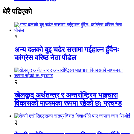
धेरै पढिएको
१
अन्य दलको बुइ चढेर सत्तामा गईहाल्न हुँदैनः
कांग्रेस वरिष्ठ नेता पौडेल
२
खेलकुद अर्थतन्त्र र अन्तर्राष्ट्रिय भाइचारा
विकासको माध्यमका रूपमा रहेको छ: प्रचण्ड
३