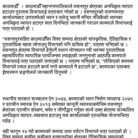
काठमाडौँ । काठमाडौँ महानगरपालिकाले वसन्तपुर क्षेत्रका अनधिकृत व्यापार
हटाउन पुरातत्व विभागलाई पत्राचार गरेको छ । वसन्तपुरको वारुणयन्त्र
कार्यालयबाट उत्तरतर्फको भवन र तलेजु भवानी मन्दिर नजिकैको भवनका
अनधिकृत व्यापार हटाएर सात दिनभित्र जानकारी गराउन कामपाले विभागलाई
पत्र पठाएको हो ।
“वसन्तपुरसहित काठमाडौँका विश्व सम्पदा क्षेत्रको सांस्कृतिक, ऐतिहासिक र
पुरातात्विक महत्व जोगाउनु विभागको पनि दायित्व हो”, पत्रमा भनिएको छ ।
वसन्तपुर क्षेत्रमा विभागले हेर्नुपर्ने स्थान भोगचलन गरी भवनमा पुरातात्विक
महत्वविपरीत व्यापारिक प्रयोजनमा ल्याइएको जनगुनासो आएपछि कामपाले
विभागलाई पत्र पठाएको जनाएको छ । पत्रमा भनिएको छ, “तोकिएको समयमा
विभागले पसल हटाउने कार्य नगरे कामपाले नै हटाउने छ”, कामपाका प्रवक्ता
ईश्वरमान डङ्गोलले जानकारी दिनुभयो ।
स्थानीय सरकार सञ्चालन ऐन २०७४, कामपाको भवन निर्माण मापदण्ड २०७५
र प्राचीन स्मारक ऐन २०१३ समेतका कानूनी व्यवस्थाबमोजिम वसन्तपुर
क्षेत्रका प्राचीन संरक्षण, मर्मत र जीर्णोद्धार गर्नुका साथै उक्त क्षेत्रमा सञ्चालित
अनधिकृत व्यापार–व्यवसाय हटाउनु यस कार्यालयको प्राथमिक योजनाभित्र
पर्दछ ।
यही फागुन १४ गते कामपाको सम्पदा तथा पर्यटन विभागले पत्र पठाएको हो ।
विश्व सम्पदा सूचीमा सूचीकृत हनुमानढोका क्षेत्रका ऐतिहासिक सम्पदाको