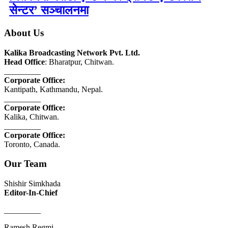
सेन्टर’ सञ्चालनमा
About Us
Kalika Broadcasting Network Pvt. Ltd.
Head Office
: Bharatpur, Chitwan.
_________
Corporate Office:
Kantipath, Kathmandu, Nepal.
_________
Corporate Office:
Kalika, Chitwan.
_________
Corporate Office:
Toronto, Canada.
Our Team
Shishir Simkhada
Editor-In-Chief
_________
Ramesh Regmi