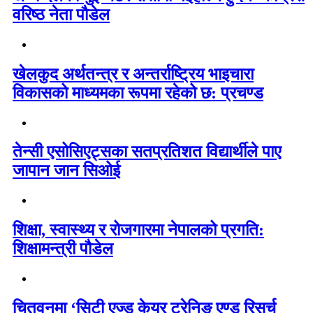
वरिष्ठ नेता पौडेल
खेलकुद अर्थतन्त्र र अन्तर्राष्ट्रिय भाइचारा
विकासको माध्यमका रूपमा रहेको छ: प्रचण्ड
तेन्सी एसोसिएट्सका सतप्रतिशत विद्यार्थीले पाए
जापान जान सिओई
शिक्षा, स्वास्थ्य र रोजगारमा नेपालको प्रगति:
शिक्षामन्त्री पौडेल
चितवनमा ‘सिटी एज्ड केयर ट्रेनिङ एण्ड रिसर्च