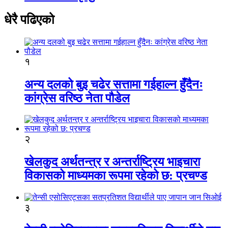
धेरै पढिएको
१
अन्य दलको बुइ चढेर सत्तामा गईहाल्न हुँदैनः
कांग्रेस वरिष्ठ नेता पौडेल
२
खेलकुद अर्थतन्त्र र अन्तर्राष्ट्रिय भाइचारा
विकासको माध्यमका रूपमा रहेको छ: प्रचण्ड
३