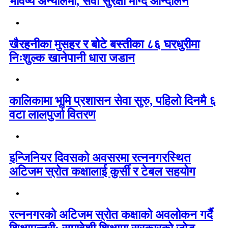
भविष्य अन्योलमा, सेवा सुरक्षा माग्दै आन्दोलन
खैरहनीका मुसहर र बोटे बस्तीका ८६ घरधुरीमा
निःशुल्क खानेपानी धारा जडान
कालिकामा भूमि प्रशासन सेवा सुरु, पहिलो दिनमै ६
वटा लालपुर्जा वितरण
इन्जिनियर दिवसको अवसरमा रत्ननगरस्थित
अटिजम स्रोत कक्षालाई कुर्सी र टेबल सहयोग
रत्ननगरको अटिजम स्रोत कक्षाको अवलोकन गर्दै