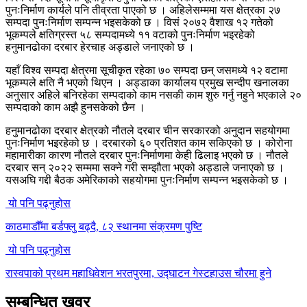
पुनःनिर्माण कार्यले पनि तीव्रता पाएको छ । अहिलेसम्ममा यस क्षेत्रका २७
सम्पदा पुनःनिर्माण सम्पन्न भइसकेको छ । विसं २०७२ वैशाख १२ गतेको
भूकम्पले क्षतिग्रस्त ५८ सम्पदामध्ये ११ वटाको पुनःनिर्माण भइरहेको
हनुमानढोका दरबार हेरचाह अड्डाले जनाएको छ ।
यहाँ विश्व सम्पदा क्षेत्रमा सूचीकृत रहेका ७० सम्पदा छन् जसमध्ये १२ वटामा
भूकम्पले क्षति नै भएको थिएन । अड्डाका कार्यालय प्रमुख सन्दीप खनालका
अनुसार अहिले बनिरहेका सम्पदाको काम नसकी काम शुरु गर्नु नहुने भएकाले २०
सम्पदाको काम अझै हुनसकेको छैन ।
हनुमानढोका दरबार क्षेत्रको नौतले दरबार चीन सरकारको अनुदान सहयोगमा
पुनःनिर्माण भइरहेको छ । दरबारको ६० प्रतिशत काम सकिएको छ । कोरोना
महामारीका कारण नौतले दरबार पुनःनिर्माणमा केही ढिलाइ भएको छ । नौतले
दरबार सन् २०२२ सम्ममा सक्ने गरी सम्झौता भएको अड्डाले जनाएको छ ।
यसअघि गद्दी बैठक अमेरिकाको सहयोगमा पुनःनिर्माण सम्पन्न भइसकेको छ ।
यो पनि पढ्नुहोस
काठमाडौँमा बर्डफ्लु बढ्दै, ८२ स्थानमा संक्रमण पुष्टि
यो पनि पढ्नुहोस
रास्वपाको प्रथम महाधिवेशन भरतपुरमा, उद्घाटन गेस्टहाउस चौरमा हुने
सम्बन्धित खवर