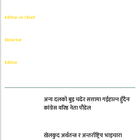
Shishir Simkhada
Editor-in-Chief
_________
Akash Banjara
Director
_________
Ramesh Regmi
Editor
धेरैले पढेको
अन्य दलको बुइ चढेर सत्तामा गईहाल्न हुँदैनः
कांग्रेस वरिष्ठ नेता पौडेल
खेलकुद अर्थतन्त्र र अन्तर्राष्ट्रिय भाइचारा