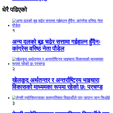
धेरै पढिएको
१
अन्य दलको बुइ चढेर सत्तामा गईहाल्न हुँदैनः
कांग्रेस वरिष्ठ नेता पौडेल
२
खेलकुद अर्थतन्त्र र अन्तर्राष्ट्रिय भाइचारा
विकासको माध्यमका रूपमा रहेको छ: प्रचण्ड
३