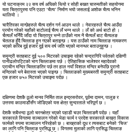
यो घटनाक्रम २२ सय वर्ष अघिको थियो र सोही बखत चारुमतीको सहयोगमा
यता चित्रापुरमा पनि एउटा ‘चैत्य’ निर्माण भयो जसलाई अशोक चैत्य भनिन
थालियो ।
चारैतिरका मान्छेहरुले चैत्य दर्शन गर्न आउन थाले । नेवारहरुले चैत्य आउँदा
प्रयोग गरेको यहाँको बाटोलाई चैत्य लँ भन्न थाले । लँ को अर्थ बाटो हो ।
चैत्यलँ भनिँदै जाँदा यो चित्रापुर भन्ने ठाउँको नाम नै चैत्यलँ बाट चैत्यलङ
चेतलङ हुँदै चित्लाङ हुन गएको बताइन्छ । यस ठाउँको नाम चित्लाङ नामकरण
भएको करिब दुई हजार दुई सय वर्ष जति भएको मानन्धर बताउनुहुन्छ ।
समुन्द्री सतहबाट दुई ५०० मिटरको उचाइमा रहेको चन्द्रागिरि पर्वतको दक्षिणी
पानीढलोपट्टिको भाग चित्लाङमा पर्छ । ऐतिहासिक भालेश्वर महादेवको
प्राचीन मन्दिर चित्लाङतिर पर्छ तर हाल नयाँ विशाल मन्दिर बनेपछि पुरानो
मन्दिरको भने बेवास्ता भएको पाइन्छ । चित्लाङको मुख्यबस्ती समुन्द्री सतहबाट
एक हजार ७५० मिटरको उचाइमा पर्दछ ।
दक्षिणमा देशकै ठूलो मानव निर्मित ताल इन्द्रसरोवर, पूर्वमा दामन, पालुङ र
उत्तरमा काठमाडौंसँग जोडिएको यस क्षेत्र सुन्दरताले भरिपूर्ण छ ।
देशकै सबैभन्दा ठूलो चरनक्षेत्र भएको पहाडी चउर चित्लाङमै पर्दछ । यहाँ
सरकारले विगतमा सञ्चालन गरेको भेडा फार्म र प्रदेश सरकारले बाख्रा विकास
फार्मको रुपमा सञ्चालन गरिरहेको छ । बाख्राको दूध र त्यसबाट बनेको ‘चिज’
का लागि पनि चित्लाङ प्रसिद्ध छ । विगतमा मुलाको लागि प्रसिद्ध चित्लाङ