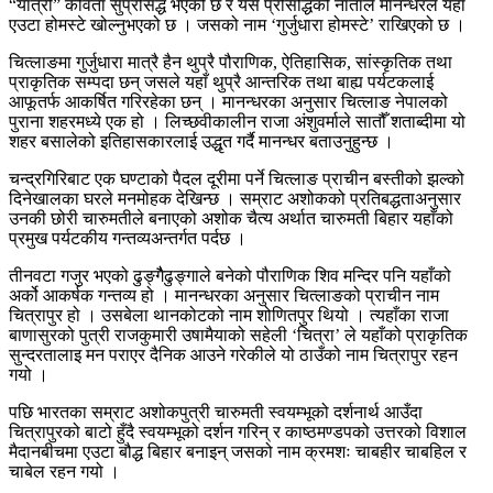
“यात्री” कविता सुप्रसिद्ध भएको छ र यसै प्रसिद्धिको नाताले मानन्धरले यहाँ
एउटा होमस्टे खोल्नुभएको छ । जसको नाम ‘गुर्जुधारा होमस्टे’ राखिएको छ ।
चित्लाङमा गुर्जुधारा मात्रै हैन थुप्रै पौराणिक, ऐतिहासिक, सांस्कृतिक तथा
प्राकृतिक सम्पदा छन् जसले यहाँ थुप्रै आन्तरिक तथा बाह्य पर्यटकलाई
आफूतर्फ आकर्षित गरिरहेका छन् । मानन्धरका अनुसार चित्लाङ नेपालको
पुराना शहरमध्ये एक हो । लिच्छवीकालीन राजा अंशुवर्माले सातौँ शताब्दीमा यो
शहर बसालेको इतिहासकारलाई उद्धृत गर्दै मानन्धर बताउनुहुन्छ ।
चन्द्रगिरिबाट एक घण्टाको पैदल दूरीमा पर्ने चित्लाङ प्राचीन बस्तीको झल्को
दिनेखालका घरले मनमोहक देखिन्छ । सम्राट अशोकको प्रतिबद्धताअनुसार
उनकी छोरी चारुमतीले बनाएको अशोक चैत्य अर्थात चारुमती बिहार यहाँको
प्रमुख पर्यटकीय गन्तव्यअन्तर्गत पर्दछ ।
तीनवटा गजुर भएको ढुङ्गैैढुङ्गाले बनेको पौराणिक शिव मन्दिर पनि यहाँको
अर्को आकर्षक गन्तव्य हो । मानन्धरका अनुसार चित्लाङको प्राचीन नाम
चित्रापुर हो । उसबेला थानकोटको नाम शोणितपुर थियो । त्यहाँका राजा
बाणासुरको पुत्री राजकुमारी उषामैयाको सहेली ‘चित्रा’ ले यहाँको प्राकृतिक
सुन्दरतालाइ मन पराएर दैनिक आउने गरेकीले यो ठाउँको नाम चित्रापुर रहन
गयो ।
पछि भारतका सम्राट अशोकपुत्री चारुमती स्वयम्भूको दर्शनार्थ आउँदा
चित्रापुरको बाटो हुँदै स्वयम्भूको दर्शन गरिन् र काष्ठमण्डपको उत्तरको विशाल
मैदानबीचमा एउटा बौद्ध बिहार बनाइन् जसको नाम क्रमशः चाबहीर चाबहिल र
चाबेल रहन गयो ।