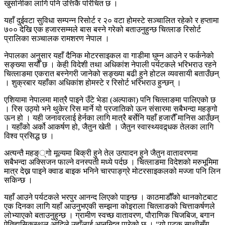
खुर्सानीका लागि पनि उत्तिकै परिचित छ ।
यहाँ दुईवटा सुविधा सम्पन्न रिसोर्ट र २० वटा होमस्टे सञ्चालित रहेको र हप्तामा
७०० देखि एक हजारसम्मले बास बस्ने गरेको बताउनुहुन्छ चित्लाङ रिसोर्ट
प्रालिका सञ्चालक रामशरण नेपाल ।
नेपालका अनुसार यहाँ दैनिक मोटरसाइकल वा गाडीमा घुम्न आउने र फर्कनेको
सङ्ख्या सयौँ छ । केही विदेशी तथा अधिकांश नेपाली पर्यटकले भरिभराउ रहने
चित्लाङमा एकरात बस्नेगरी जानेको सङ्ख्या बढी हुने होटल व्यवसायी बताउँछन्
। शुक्रबार यहाँका अधिकांश होमस्टे र रिसोर्ट भरिभराउ हुन्छन् ।
एशियामा नेपालमा मात्रै पाइने उँटे भेडा (अल्पाका) पनि चित्लाङमा पालिएको छ
। रिस उठ्यो भने थुकेर रिस मार्ने यो प्रजातिको ऊन संसारमा सबैभन्दा महङ्गो
ऊन हो । यही जनावरलाई हेर्नका लागि मात्रै बर्सेनि यहाँ हजारौँ मानिस आउँछन्
। यहाँको अर्को आकर्षण हो, जैतुन खेती । जैतुन स्वास्थ्यवद्र्धक तेलका लागि
विश्व प्रसिद्ध छ ।
अत्यन्तै महङ््गो मूल्यमा बिक्री हुने तेल उत्पादन हुने जैतुन वातावरणमा
सबैभन्दा अक्सिजन फाल्ने वनस्पती मध्ये पर्दछ । चित्लाङमा विदेशको मरुभूमिमा
मात्र देख्न पाइने क्वाड बाइक भनिने चारपाङ्ग्रे मोटरसाइकलको मज्जा पनि लिन
सकिन्छ ।
यहाँ आउने पर्यटकले भरपुर आनन्द लिएको पाइन्छ । काठमाडौँको थानकोटबाट
एक दिनका लागि यहाँ आउनुभएकी सम्झना कोइराला चित्लाङको चित्ताकर्षणले
लोभ्याएको बताउनुहुन्छ । ग्रामीण स्वच्छ वातावरण, पौराणिक चिजबिज, बगान
ऐतिहासिकस्थल आदिले उहाँलाई आनन्दित पारेको छ । “यो पटक साथीसँग