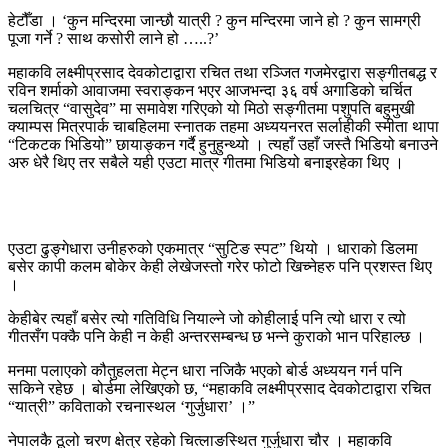
हेटौँडा । ‘कुन मन्दिरमा जान्छौ यात्री ? कुन मन्दिरमा जाने हो ? कुन सामग्री
पूजा गर्ने ? साथ कसोरी लाने हो …..?’
महाकवि लक्ष्मीप्रसाद देवकोटाद्वारा रचित तथा रञ्जित गजमेरद्वारा सङ्गीतबद्ध र
रविन शर्माको आवाजमा स्वराङ्कन भएर आजभन्दा ३६ वर्ष अगाडिको चर्चित
चलचित्र “वासुदेव” मा समावेश गरिएको यो मिठो सङ्गीतमा पशुपति बहुमुखी
क्याम्पस मित्रपार्क चाबहिलमा स्नातक तहमा अध्ययनरत सर्लाहीकी स्मीता थापा
“टिकटक भिडियो” छायाङ्कन गर्दै हुनुहुन्थ्यो । त्यहाँ उहाँ जस्तै भिडियो बनाउने
अरु धेरै थिए तर सबैले यही एउटा मात्र गीतमा भिडियो बनाइरहेका थिए ।
एउटा ढुङ्गेधारा उनीहरुको एकमात्र “सुटिङ स्पट” थियो । धाराको डिलमा
बसेर कापी कलम बोकेर केही लेखेजस्तो गरेर फोटो खिच्नेहरु पनि प्रशस्त थिए
।
केहीबेर त्यहाँ बसेर त्यो गतिविधि नियाल्ने जो कोहीलाई पनि त्यो धारा र त्यो
गीतसँग पक्कै पनि केही न केही अन्तरसम्बन्ध छ भन्ने कुराको भान परिहाल्छ ।
मनमा पलाएको कौतुहलता मेट्न धारा नजिकै भएको बोर्ड अध्ययन गर्न पनि
सकिने रहेछ । बोर्डमा लेखिएको छ, “महाकवि लक्ष्मीप्रसाद देवकोटाद्वारा रचित
“यात्री” कविताको रचनास्थल ‘गुर्जुधारा’ ।”
नेपालकै ठूलो चरण क्षेत्र रहेको चित्लाङस्थित गुर्जुधारा चौर । महाकवि