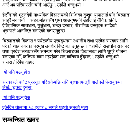
आएँ अब परिवारसँग चाँडै आउँछु”, उहाँले भन्नुभयो ।
हेटौँडाको भुटनदेवी माध्यमिक विद्यालयकी शिक्षिका कुशुम थापालाई पनि चित्लाङ
साह्रै मन पर्यो । सहकर्मीहरुसँग घुम्न आउनुभएकी उहाँलाई जैविक खेती,
ऐतिहासिक सातधारा, गुर्जुधारा, चन्द्र दरबार, पौराणिक वस्तुहरु आदिको
भ्रमणले आनन्दित बनाएको बताउनुहुन्छ ।
चित्लाङको विकास र पर्यटकीय प्रवद्र्धनमा स्थानीय तथा प्रदेश सरकार लागि
परेको थाहानगरका प्रमुख लवशेर विष्ट बताउनुहुन्छ । “हामीले सङ्घीय सरकार
तथा प्रदेश सरकारसँग समन्वय गरेर चित्लाङको विकासका लागि थुप्रै योजना
बनाएका छौँ, कतिपय काम भइरहेका छन् कतिपय हुँदैछन्”, उहाँले भन्नुभयो ।
रासस / रिपेश दाहाल
यो पनि पढ्नुहोस
सरकारले बजेट प्रस्तुत गरिसकेपछि राति प्रधानमन्त्री बालेनले फेसबुकमा
लेखे: ‘ढुक्क हुनुस्’
यो पनि पढ्नुहोस
एकैदिन तोलामा १८ हजार ८ सयले घट्यो सुनको मुल्य
सम्बन्धित खवर