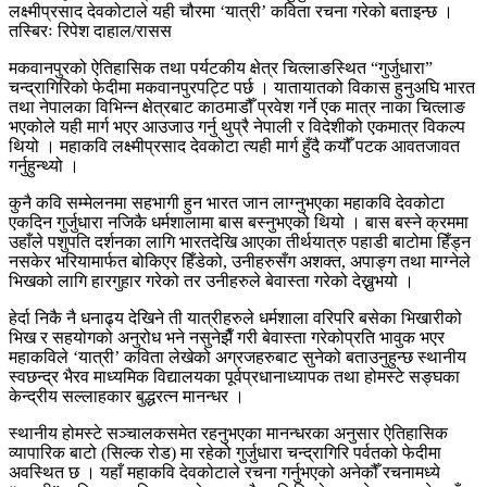
लक्ष्मीप्रसाद देवकोटाले यही चौरमा ‘यात्री’ कविता रचना गरेको बताइन्छ ।
तस्बिरः रिपेश दाहाल/रासस
मकवानपुरको ऐतिहासिक तथा पर्यटकीय क्षेत्र चित्लाङस्थित “गुर्जुधारा”
चन्द्रागिरिको फेदीमा मकवानपुरपट्टि पर्छ । यातायातको विकास हुनुअघि भारत
तथा नेपालका विभिन्न क्षेत्रबाट काठमाडौँ प्रवेश गर्ने एक मात्र नाका चित्लाङ
भएकोले यही मार्ग भएर आउजाउ गर्नु थुप्रै नेपाली र विदेशीको एकमात्र विकल्प
थियो । महाकवि लक्ष्मीप्रसाद देवकोटा त्यही मार्ग हुँदै कयौँ पटक आवतजावत
गर्नुहुन्थ्यो ।
कुनै कवि सम्मेलनमा सहभागी हुन भारत जान लाग्नुभएका महाकवि देवकोटा
एकदिन गुर्जुधारा नजिकै धर्मशालामा बास बस्नुभएको थियो । बास बस्ने क्रममा
उहाँले पशुपति दर्शनका लागि भारतदेखि आएका तीर्थयात्रु पहाडी बाटोमा हिँड्न
नसकेर भरियामार्फत बोकिएर हिँडेको, उनीहरुसँग अशक्त, अपाङ्ग तथा माग्नेले
भिखको लागि हारगुहार गरेको तर उनीहरुले बेवास्ता गरेको देख्नुभयो ।
हेर्दा निकै नै धनाढ्य देखिने ती यात्रीहरुले धर्मशाला वरिपरि बसेका भिखारीको
भिख र सहयोगको अनुरोध भने नसुनेझैँ गरी बेवास्ता गरेकोप्रति भावुक भएर
महाकविले ‘यात्री’ कविता लेखेको अग्रजहरुबाट सुनेको बताउनुहुन्छ स्थानीय
स्वछन्द्र भैरव माध्यमिक विद्यालयका पूर्वप्रधानाध्यापक तथा होमस्टे सङ्घका
केन्द्रीय सल्लाहकार बुद्धरत्न मानन्धर ।
स्थानीय होमस्टे सञ्चालकसमेत रहनुभएका मानन्धरका अनुसार ऐतिहासिक
व्यापारिक बाटो (सिल्क रोड) मा रहेको गुर्जुधारा चन्द्रागिरि पर्वतको फेदीमा
अवस्थित छ । यहाँ महाकवि देवकोटाले रचना गर्नुभएको अनेकौँ रचनामध्ये