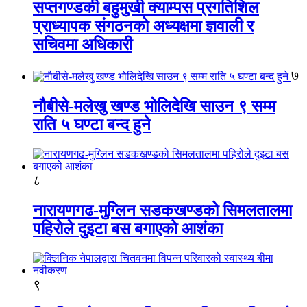
सप्तगण्डकी बहुमुखी क्याम्पस प्रगतिशिल
प्राध्यापक संगठनको अध्यक्षमा ज्ञवाली र
सचिवमा अधिकारी
७
नौबीसे-मलेखु खण्ड भोलिदेखि साउन ९ सम्म
राति ५ घण्टा बन्द हुने
८
नारायणगढ-मुग्लिन सडकखण्डको सिमलतालमा
पहिरोले दुइटा बस बगाएको आशंका
९