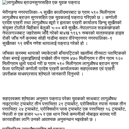
भेरीगङ्गा नगरपालिका–५ सुर्खेत कालीदमारबाट छ ग्राम ५९० मिलीग्राम
लागुऔषध ब्राउन सुगरसहित एक युवकलाई पक्राउ गरिएको छ । कर्णाली
प्रदेश प्रहरी तथा लागुऔषध ब्यूरो र इलाका प्रहरी कार्यालय छिन्चु सुर्खेतको
संयुक्त टोलीले बिहीबार बेलुकी ५ः०० बजे सुर्खेत–नेपालगञ्ज सडकखण्डको
नेपालगञ्जबाट जहरेसम्म जाँदै गरेको बा४ख १९६१ नम्बरको यात्रुवाहक हाइस
रोकी जाँच गर्ने क्रममा सोही गाडीमा सवार वीरेन्द्रनगर नगरपालिका–९
सुर्खेतका १९ वर्षीय गणेश थापालाई पक्राउ गरेको हो ।
जाँचका क्रममा थापाको ज्याकेटको बाँयापट्टिको खल्तीमा तीनवटा प्लाष्टिकको
पोका बनाई लुकाइछिपाई राखेको तीन ग्राम ४७० मिलीग्राम र तीन ग्राम १२०
मिलीग्राम धुलो पदार्थ गरी छ ग्राम ५९० मिलीग्राम लागुऔषध ब्राउन सुगर
फेला पारिएको कर्णाली प्रदेश प्रहरी कार्यालयका सहप्रवक्ता एवं प्रहरी
उपरीक्षक माधवप्रसाद श्रेष्ठले जानकारी दिनुभयो ।
सहप्रवक्ता श्रेष्ठका अनुसार पक्राउ परेका युवकको साथबाट लागुऔषध
नाइट्राभेट ट्याब्लेट तीन पत्ताभित्र २९ ट्याब्लेट, प्रोक्सिवेल स्पास नामक तीन
पत्ताभित्र २४ ट्याब्लेट, प्रोक्सिवोन प्लस ट्याब्लेट एक पत्ताभित्र १६ ट्याब्लेट,
नेपाली रु एक हजार ५०५ र एक थान भिभो कम्पनीको मोबाइल बरामद गरी
कारवाहीका लागि उनको आवश्यक अनुसन्धान भइरहेको छ ।