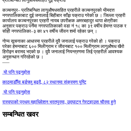
प्रतिबन्धित लागुऔषधसहित दुई पक्राउ
कञ्चनपुर– प्रतिबन्धित लागुऔषधसहित प्रहरीले कञ्चनपुरको भीमदत्त
नगरपालिकाबाट दुई जनालाई बिहीबार साँझ पक्राउ गरेको छ । जिल्ला प्रहरी
कार्यालय कञ्चनपुरका प्रहरी नायब उपरीक्षक अमरबहादुर थापा क्षेत्रीका
अनुसार पक्राउ पर्नेमा नगरपालिकाको वडा नं १८ का ३९ वर्षीय हेमन्त पाठक र
सोही नगरपालिका–३ का ४१ वर्षीय जीवन शर्मा रहेका छन् ।
गोप्य सूचनाका आधारमा प्रहरीले दुवै जनालाई पक्राउ गरेको हो । पक्राउ
परेका हेमन्तबाट ६०० मिलीग्राम र जीवनबाट १०० मिलीग्राम लागुऔषध खैरो
हिरोइन बरामद भएको छ । दुवै जनालाई नियन्त्रणमा लिई प्रहरीले आवश्यक
अनुसन्धान गरिरहेको छ ।
–––
यो पनि पढ्नुहोस
काठमाडौँमा बर्डफ्लु बढ्दै, ८२ स्थानमा संक्रमण पुष्टि
यो पनि पढ्नुहोस
रास्वपाको प्रथम महाधिवेशन भरतपुरमा, उद्घाटन गेस्टहाउस चौरमा हुने
सम्बन्धित खवर