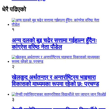
धेरै पढिएको
१
अन्य दलको बुइ चढेर सत्तामा गईहाल्न हुँदैनः
कांग्रेस वरिष्ठ नेता पौडेल
२
खेलकुद अर्थतन्त्र र अन्तर्राष्ट्रिय भाइचारा
विकासको माध्यमका रूपमा रहेको छ: प्रचण्ड
३