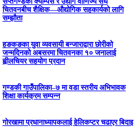
सप्तगण्डकी क्याम्पस र उद्योग वाणिज्य संघ
चितवनबीच शैक्षिक—औद्योगिक सहकार्यको लागि
सम्झौता
हङकङका युवा व्यवसायी बन्जाराद्वारा छोरीको
जन्मदिनको अबसरमा चितवनका १० जनालाई
ह्वीलचियर सहयोग प्रदान
गण्डकी गाउँपालिका–७ मा वडा स्तरीय अभिभावक
शिक्षा कार्यक्रम सम्पन्न
गोरखामा प्रधानाध्यापकलाई हेलिकप्टर चढाएर बिदाइ