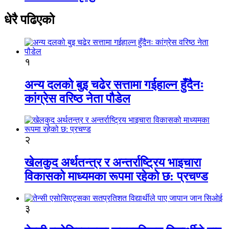
धेरै पढिएको
१
अन्य दलको बुइ चढेर सत्तामा गईहाल्न हुँदैनः
कांग्रेस वरिष्ठ नेता पौडेल
२
खेलकुद अर्थतन्त्र र अन्तर्राष्ट्रिय भाइचारा
विकासको माध्यमका रूपमा रहेको छ: प्रचण्ड
३