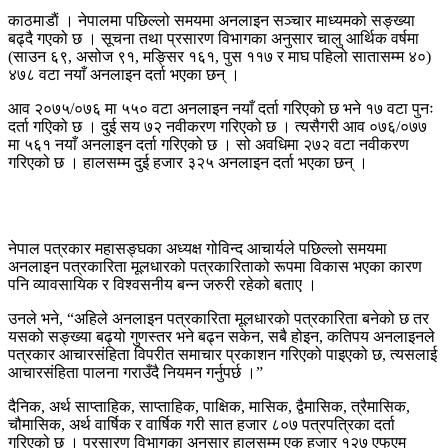
काठमाडाैं । नेपालमा पछिल्लो समयमा अनलाइन सञ्चार माध्यमको सङ्ख्या
बढ्दै गएको छ । सूचना तथा प्रसारण विभागका अनुसार चालु आर्थिक वर्षमा
(साउन ६९, असोज ९१, मङ्सिर १६१, पुस ११७ र माघ पहिलो सातासम्म ४०)
४७८ वटा नयाँ अनलाइन दर्ता भएका छन् ।
आव २०७५/०७६ मा ५५० वटा अनलाइन नयाँ दर्ता गरिएको छ भने १७ वटा पुनः
दर्ता गएिको छ । दुई सय ७२ नवीकरण गरिएको छ । त्यसैगरी आव ०७६/०७७
मा ५६१ नयाँ अनलाइन दर्ता गरिएको छ । सो अवधिमा २७२ वटा नवीकरण
गरिएको छ । हालसम्म दुई हजार ३२५ अनलाइन दर्ता भएका छन् ।
नेपाल पत्रकार महासङ्घका अध्यक्ष गोविन्द आचार्यले पछिल्लो समयमा
अनलाइन पत्रकारिता मूलधारको पत्रकारिताको रूपमा विकास भएका कारण
पनि व्यावसायिक र विश्वसनीय बन्न जरुरी रहेको बताए ।
उनले भने, “अहिले अनलाइन पत्रकारिता मूलधारको पत्रकारिता बनेको छ तर
यसको सङ्ख्या बढ्यो गुणस्तर भने बढ्न सकेन, सबै होइन, कतिपय अनलाइनले
पत्रकार आचारसंहिता विपरीत समाचार प्रकाशन गरिएको पाइएको छ, त्यसलाई
आचारसंहिता पालना गराउँदै नियमन गर्नुपर्छ ।”
दैनिक, अर्थ साप्ताहिक, साप्ताहिक, पाक्षिक, मासिक, द्वैमासिक, त्रैमासिक,
चौमासिक, अर्थ वार्षिक र वार्षिक गरी सात हजार ८०७ पत्रपत्रिका दर्ता
गरिएको छ । प्रसारण विभागका अनुसार हालसम्म एक हजार १२७ एफएम