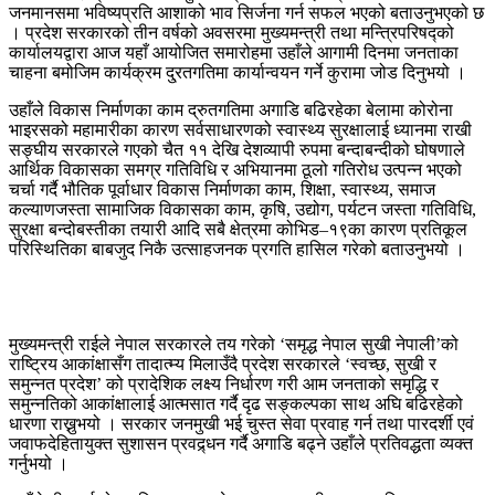
जनमानसमा भविष्यप्रति आशाको भाव सिर्जना गर्न सफल भएको बताउनुभएको छ
। प्रदेश सरकारको तीन वर्षको अवसरमा मुख्यमन्त्री तथा मन्त्रिपरिषद्को
कार्यालयद्वारा आज यहाँ आयोजित समारोहमा उहाँले आगामी दिनमा जनताका
चाहना बमोजिम कार्यक्रम दु्रतगतिमा कार्यान्वयन गर्ने कुरामा जोड दिनुभयो ।
उहाँले विकास निर्माणका काम द्रुतगतिमा अगाडि बढिरहेका बेलामा कोरोना
भाइरसको महामारीका कारण सर्वसाधारणको स्वास्थ्य सुरक्षालाई ध्यानमा राखी
सङ्घीय सरकारले गएको चैत ११ देखि देशव्यापी रुपमा बन्दाबन्दीको घोषणाले
आर्थिक विकासका समग्र गतिविधि र अभियानमा ठूलो गतिरोध उत्पन्न भएको
चर्चा गर्दै भौतिक पूर्वाधार विकास निर्माणका काम, शिक्षा, स्वास्थ्य, समाज
कल्याणजस्ता सामाजिक विकासका काम, कृषि, उद्योग, पर्यटन जस्ता गतिविधि,
सुरक्षा बन्दोबस्तीका तयारी आदि सबै क्षेत्रमा कोभिड–१९का कारण प्रतिकूल
परिस्थितिका बाबजुद निकै उत्साहजनक प्रगति हासिल गरेको बताउनुभयो ।
मुख्यमन्त्री राईले नेपाल सरकारले तय गरेको ‘समृद्ध नेपाल सुखी नेपाली’को
राष्ट्रिय आकांक्षासँग तादात्म्य मिलाउँदै प्रदेश सरकारले ‘स्वच्छ, सुखी र
समुन्नत प्रदेश’ को प्रादेशिक लक्ष्य निर्धारण गरी आम जनताको समृद्धि र
समुन्नतिको आकांक्षालाई आत्मसात गर्दै दृढ सङ्कल्पका साथ अघि बढिरहेको
धारणा राख्नुभयो । सरकार जनमुखी भई चुस्त सेवा प्रवाह गर्न तथा पारदर्शी एवं
जवाफदेहितायुक्त सुशासन प्रवद्र्धन गर्दै अगाडि बढ्ने उहाँले प्रतिवद्धता व्यक्त
गर्नुभयो ।