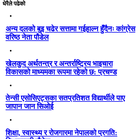
धेरैले पढेको
अन्य दलको बुइ चढेर सत्तामा गईहाल्न हुँदैनः कांग्रेस
वरिष्ठ नेता पौडेल
खेलकुद अर्थतन्त्र र अन्तर्राष्ट्रिय भाइचारा
विकासको माध्यमका रूपमा रहेको छ: प्रचण्ड
तेन्सी एसोसिएट्सका सतप्रतिशत विद्यार्थीले पाए
जापान जान सिओई
शिक्षा, स्वास्थ्य र रोजगारमा नेपालको प्रगति: