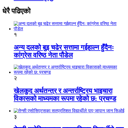
धेरै पढिएको
१
अन्य दलको बुइ चढेर सत्तामा गईहाल्न हुँदैनः
कांग्रेस वरिष्ठ नेता पौडेल
२
खेलकुद अर्थतन्त्र र अन्तर्राष्ट्रिय भाइचारा
विकासको माध्यमका रूपमा रहेको छ: प्रचण्ड
३