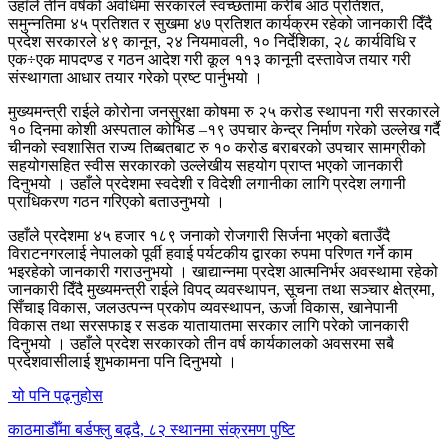
उहाँले तीन वर्षको अवधिमा सरकारले स्वच्छतामा करीब आठ प्रतिशत,
समुन्नतिमा ४५ प्रतिशत र सुखमा ४७ प्रतिशत कार्यक्रम रहेको जानकारी दिँदै
प्रदेश सरकारले ४९ कानून, २४ नियमावली, १० निर्देशिका, २८ कार्यविधि र
एक÷एक मापदण्ड र गठन आदेश गरी कूल ११३ कानूनी दस्तावेज तयार गरी
संस्थागता आधार तयार गरेको प्रष्ट पार्नुभयो ।
मुख्यमन्त्री राईले कोरोना जनसुरक्षा कोषमा रु २५ करोड स्थापना गरी सरकारले
१० दिनमा कोशी अस्पताल कोभिड –१९ उपचार केन्द्र निर्माण गरेको उल्लेख गर्दै
चीनको स्वशासित राज्य तिब्बतबाट रु १० करोड बराबरको उपचार सामग्रीको
सहयोगसहित स्वीस सरकारको उल्लेखीय सहयोग प्राप्त भएको जानकारी
दिनुभयो । उहाँले प्रदेशमा स्वदेशी र विदेशी लगानीका लागि प्रदेश लगानी
प्राधिकरण गठन गरिएको बताउनुभयो ।
उहाँले प्रदेशमा ४५ हजार १८९ जनाको रोजगारी सिर्जना भएको बताउँदै
विराटनगरलाई नेपालको पूर्वी हवाई पर्यटकीय द्वारका रुपमा परिणत गर्ने काम
भइरहेको जानकारी गराउनुभयो । खाद्यान्नमा प्रदेश आत्मनिर्भर अवस्थामा रहेको
जानकारी दिँदै मुख्यमन्त्री राईले विपद् व्यवस्थापन, सूचना तथा सञ्चार क्षेत्रमा,
सिँचाइ विकास, जलउत्पन्न प्रकोप व्यवस्थापन, ऊर्जा विकास, खानेपानी
विकास तथा सरसफाइ र सडक यातायातमा सरकार लागि परेको जानकारी
दिनुभयो । उहाँले प्रदेश सरकारको तीन वर्ष कार्यकालको अवसरमा सबै
प्रदेशवासीलाई शुभकामना पनि दिनुभयो ।
यो पनि पढ्नुहोस
काठमाडौँमा बर्डफ्लु बढ्दै, ८२ स्थानमा संक्रमण पुष्टि