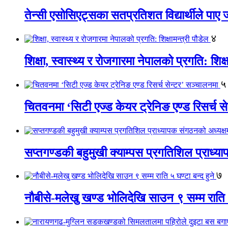
तेन्सी एसोसिएट्सका सतप्रतिशत विद्यार्थीले पा
४
शिक्षा, स्वास्थ्य र रोजगारमा नेपालको प्रगति: शिक्ष
५
चितवनमा ‘सिटी एज्ड केयर ट्रेनिङ एण्ड रिसर्च स
सप्तगण्डकी बहुमुखी क्याम्पस प्रगतिशिल प्राध्
७
नौबीसे-मलेखु खण्ड भोलिदेखि साउन ९ सम्म राति ५