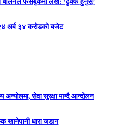
 बालेनले फेसबुकमा लेखे: ‘ढुक्क हुनुस्’
 २४ अर्ब ३४ करोडको बजेट
अन्योलमा, सेवा सुरक्षा माग्दै आन्दोलन
ल्क खानेपानी धारा जडान