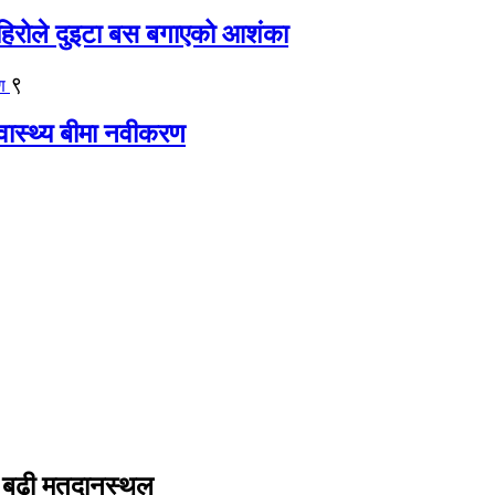
िरोले दुइटा बस बगाएको आशंका
९
्वास्थ्य बीमा नवीकरण
ा बढी मतदानस्थल