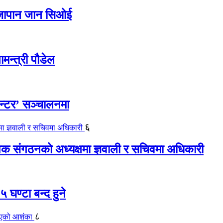
ए जापान जान सिओई
ामन्त्री पौडेल
ेन्टर’ सञ्चालनमा
६
यापक संगठनको अध्यक्षमा ज्ञवाली र सचिवमा अधिकारी
 घण्टा बन्द हुने
८