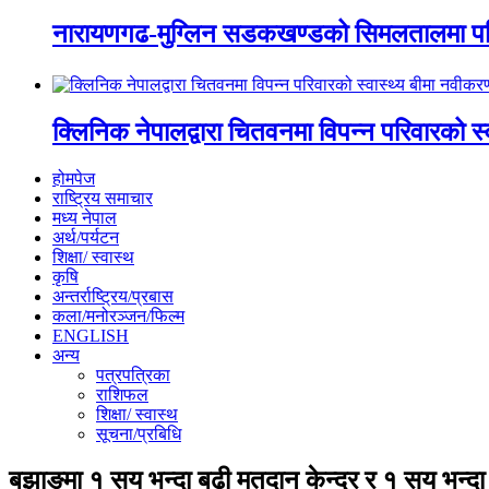
नारायणगढ-मुग्लिन सडकखण्डको सिमलतालमा पह
क्लिनिक नेपालद्वारा चितवनमा विपन्न परिवारको स
होमपेज
राष्ट्रिय समाचार
मध्य नेपाल
अर्थ/पर्यटन
शिक्षा/ स्वास्थ
कृषि
अन्तर्राष्ट्रिय/प्रबास
कला/मनोरञ्जन/फिल्म
ENGLISH
अन्य
पत्रपत्रिका
राशिफल
शिक्षा/ स्वास्थ
सूचना/प्रबिधि
बझाङमा १ सय भन्दा बढी मतदान केन्द्र र १ सय भन्द