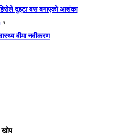
िरोले दुइटा बस बगाएको आशंका
९
्वास्थ्य बीमा नवीकरण
ो खोप