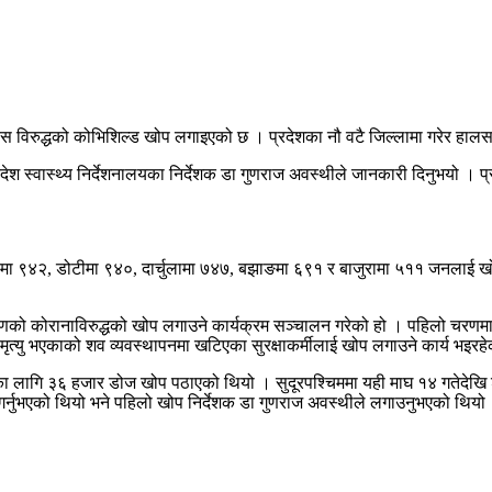
ाइरस विरुद्धको कोभिशिल्ड खोप लगाइएको छ । प्रदेशका नौ वटै जिल्लामा गरेर ह
ेश स्वास्थ्य निर्देशनालयका निर्देशक डा गुणराज अवस्थीले जानकारी दिनुभयो ।
मा ९४२, डोटीमा ९४०, दार्चुलामा ७४७, बझाङमा ६९१ र बाजुरामा ५११ जनलाई खो
ो कोरानाविरुद्धको खोप लगाउने कार्यक्रम सञ्चालन गरेको हो । पहिलो चरणमा अग्र
्यु भएकाको शव व्यवस्थापनमा खटिएका सुरक्षाकर्मीलाई खोप लगाउने कार्य भइरह
ा लागि ३६ हजार डोज खोप पठाएको थियो । सुदूरपश्चिममा यही माघ १४ गतेदेखि
े गर्नुभएको थियो भने पहिलो खोप निर्देशक डा गुणराज अवस्थीले लगाउनुभएको थियो