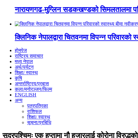
नारायणगढ-मुग्लिन सडकखण्डको सिमलतालमा पह
क्लिनिक नेपालद्वारा चितवनमा विपन्न परिवारको स
होमपेज
राष्ट्रिय समाचार
मध्य नेपाल
अर्थ/पर्यटन
शिक्षा/ स्वास्थ
कृषि
अन्तर्राष्ट्रिय/प्रबास
कला/मनोरञ्जन/फिल्म
ENGLISH
अन्य
पत्रपत्रिका
राशिफल
शिक्षा/ स्वास्थ
सूचना/प्रबिधि
सुदूरपश्चिमः एक हप्तामा नौ हजारलाई कोरोना विरुद्धक