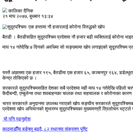
कालिका दैनिक
२१ माघ २०७७, बुधबार १३:३४
बैतडी । बैतडीसहित सुदूरपश्चिम प्रदेशमा नौ हजार बढी व्यक्तिलाई कोरोना भ
माघ १४ गतेदेखि ७ दिनको अवधिमा सो सङ्ख्यामा खोप लगाइएको सुदूरपश्चिम प्रद
यस्तै अछाममा एक हजार १९५, बैतडीमा एक हजार ६५, कञ्चनपुर ९६४, डडेल्धुरा
केन्द्र तोकिएको छ ।
सरकारले सुदूरपश्चिमसहित देशका सबै प्रदेशमा यही माघ १४ गतेदेखि पहिलो चरणक
कैदीबन्दी, एम्बुलेन्स तथा शवबाहनका चालक तथा सहचालक र कोरोनाका कारण मृत
भारत सरकारले अनुदानमा उपलब्ध गराएको खोप सङ्घीय सरकारले सुदूरपश्चिमक
प्रदेशमा खोप अभियानको शुभारम्भ सुदूरपश्चिमका मुख्यमन्त्री त्रिलोचन भट्टल
यो पनि पढ्नुहोस
काठमाडौँमा बर्डफ्लु बढ्दै, ८२ स्थानमा संक्रमण पुष्टि