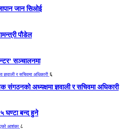
ए जापान जान सिओई
ामन्त्री पौडेल
ेन्टर’ सञ्चालनमा
६
यापक संगठनको अध्यक्षमा ज्ञवाली र सचिवमा अधिकारी
 घण्टा बन्द हुने
८