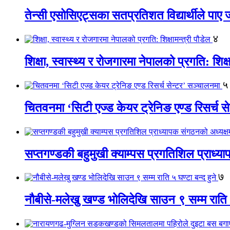
तेन्सी एसोसिएट्सका सतप्रतिशत विद्यार्थीले पा
४
शिक्षा, स्वास्थ्य र रोजगारमा नेपालको प्रगति: शिक्ष
५
चितवनमा ‘सिटी एज्ड केयर ट्रेनिङ एण्ड रिसर्च स
सप्तगण्डकी बहुमुखी क्याम्पस प्रगतिशिल प्राध्
७
नौबीसे-मलेखु खण्ड भोलिदेखि साउन ९ सम्म राति ५