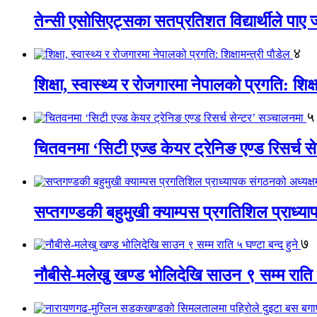
तेन्सी एसोसिएट्सका सतप्रतिशत विद्यार्थीले पा
४
शिक्षा, स्वास्थ्य र रोजगारमा नेपालको प्रगति: शिक्ष
५
चितवनमा ‘सिटी एज्ड केयर ट्रेनिङ एण्ड रिसर्च स
सप्तगण्डकी बहुमुखी क्याम्पस प्रगतिशिल प्राध्
७
नौबीसे-मलेखु खण्ड भोलिदेखि साउन ९ सम्म राति ५