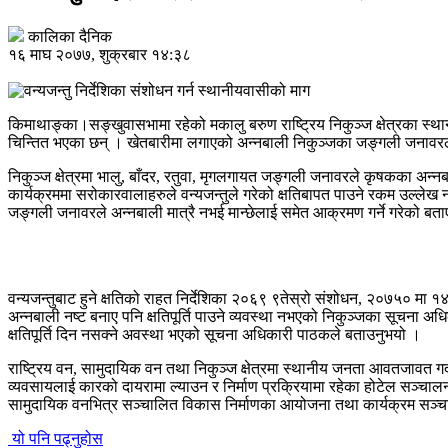
कालिका दैनिक
१६ माघ २०७७, शुक्रबार १४:३८
किमाथाङ्का।सङ्खुवासभामा रहेको मकालु बरुण राष्ट्रिय निकुञ्ज क्षेत्रका स्था
चिन्तित भएका छन् । खेतबारीमा लगाएको अन्नबाली निकुञ्जका जङ्गली जनावरले नष
निकुञ्ज क्षेत्रमा भालु, बाँदर, रतुवा, मृगलगायत जङ्गली जनावरले कृषकका अन्न
कार्यक्रममा सरोकारवालाहरुले वन्यजन्तुले गरेको क्षतिबापत पाउने रकम उल्लेख नभएक
जङ्गली जनावरले अन्नबाली मात्रै नभई मान्छेलाई समेत आक्रमण गर्ने गरेको बत
वन्यजन्तुबाट हुने क्षतिको राहत निर्देशिका २०६९ ९तेस्रो संशोधन, २०७५० मा १४
अन्नबाली नष्ट बनाए पनि क्षतिपूर्ति पाउने व्यवस्था नभएको निकुञ्जका सूचना अध
क्षतिपूर्ति दिन नसक्ने अवस्था भएको सूचना अधिकारी पाठकले बताउनुभयो ।
राष्ट्रिय वन, सामुदायिक वन तथा निकुञ्ज क्षेत्रमा स्थानीय जनता आवतजावत गर्दा 
व्यवसायलाई कारको दायरामा ल्याउन र निर्माण प्रक्रियामा रहेका होटेल सञ्चालन का
सामुदायिक वनभित्र सञ्चालित विकास निर्माणका आयोजना तथा कार्यक्रम सञ्चालन गर
यो पनि पढ्नुहोस