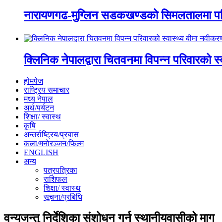
नारायणगढ-मुग्लिन सडकखण्डको सिमलतालमा पह
क्लिनिक नेपालद्वारा चितवनमा विपन्न परिवारको स
होमपेज
राष्ट्रिय समाचार
मध्य नेपाल
अर्थ/पर्यटन
शिक्षा/ स्वास्थ
कृषि
अन्तर्राष्ट्रिय/प्रबास
कला/मनोरञ्जन/फिल्म
ENGLISH
अन्य
पत्रपत्रिका
राशिफल
शिक्षा/ स्वास्थ
सूचना/प्रबिधि
वन्यजन्तु निर्देशिका संशोधन गर्न स्थानीयवासीको माग