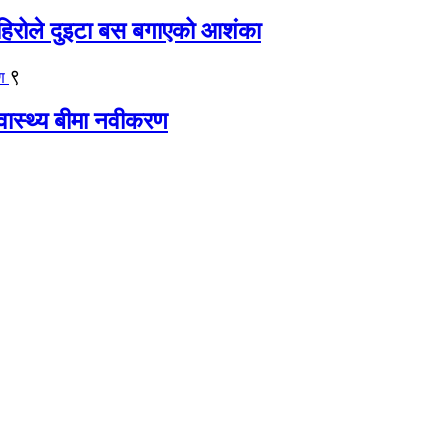
िरोले दुइटा बस बगाएको आशंका
९
्वास्थ्य बीमा नवीकरण