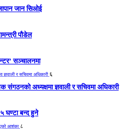
ए जापान जान सिओई
ामन्त्री पौडेल
ेन्टर’ सञ्चालनमा
६
यापक संगठनको अध्यक्षमा ज्ञवाली र सचिवमा अधिकारी
 घण्टा बन्द हुने
८