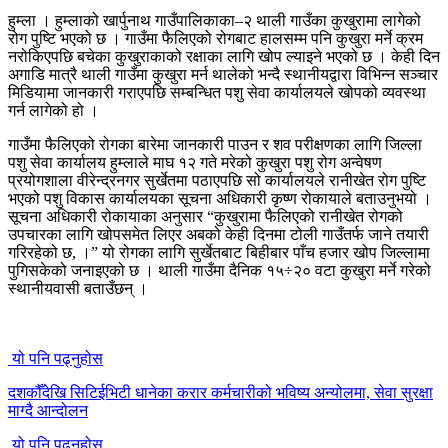
हुम्ला । हुम्लाको खार्पुनाथ गाउँपालिकाका–२ थाली गाउँका कुखुरामा लागेको
रोग पुष्टि भएको छ । गाउँमा फैलिएको रोगबाट हालसम्म पनि कुखुरा मर्ने क्रम
नरोकिएपछि बचेका कुखुराकाको रक्षाका लागि खोप ल्याइने भएको छ । केही दिन
अगाडि मात्रै थाली गाउँमा कुखुरा मर्न थालेको भन्दै स्थानीयद्वारा विभिन्न सञ्चार
मिडियामा जानकारी गराएपछि सम्बन्धित पशु सेवा कार्यालयले खोपको व्यवस्था
गर्न लागेको हो ।
गाउँमा फैलिएको रोगका बारेमा जानकारी पाउन र शव परीक्षणका लागि जिल्ला
पशु सेवा कार्यालय हुम्लाले माघ १२ गते मरेको कुखुरा पशु रोग अन्वेषण
प्रयोगशाला वीरेन्द्रनगर सुर्खेतमा पठाएपछि सो कार्यालयले रानीखेत रोग पुष्टि
भएको पशु विकास कार्यालयका सूचना अधिकारी कृष्ण रोकायाले बताउनुभयो ।
सूचना अधिकारी रोकायाका अनुसार “कुखुरामा फैलिएको रानीखेत रोगको
उपचारका लागि खोपसमेत लिएर अबको केही दिनमा टोली गाउँतर्फ जाने तयारी
गरिरहेको छ, ।” यो रोगका लागि सुर्खेतबाट बिहीबार पाँच हजार खोप जिल्लामा
पुगिसकेको जनाइएको छ । थाली गाउँमा दैनिक १५÷२० वटा कुखुरा मर्ने गरेको
स्थानीयवासी बताउँछन् ।
यो पनि पढ्नुहोस
दशकौँदेखि सिटिईभिटी धानेका करार कर्मचारीको भविष्य अन्योलमा, सेवा सुरक्षा
माग्दै आन्दोलन
यो पनि पढ्नुहोस