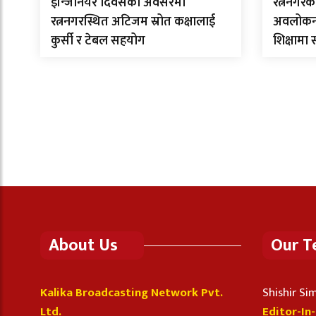
इन्जिनियर दिवसको अवसरमा
रत्ननगरक
रत्ननगरस्थित अटिजम स्रोत कक्षालाई
अवलोकन गर
कुर्सी र टेबल सहयोग
शिक्षामा
About Us
Our 
Kalika Broadcasting Network Pvt.
Shishir S
Ltd.
Editor-In