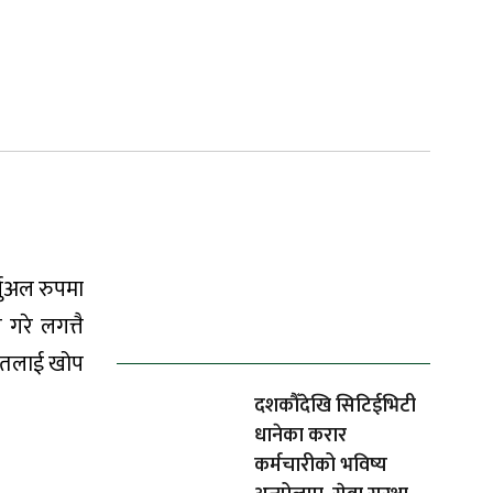
चुअल रुपमा
ताजा समाचार
गरे लगत्तै
गायतलाई खोप
दशकौँदेखि सिटिईभिटी
धानेका करार
कर्मचारीको भविष्य