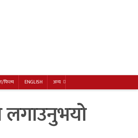
न/फिल्म
ENGLISH
अन्य
े लगाउनुभयो