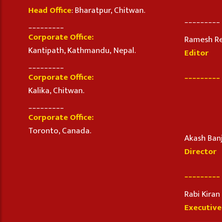
Head Office
: Bharatpur, Chitwan.
_________
_________
Corporate Office:
Ramesh R
Kantipath, Kathmandu, Nepal.
Editor
_________
_________
Corporate Office:
Kalika, Chitwan.
_________
Corporate Office:
Toronto, Canada.
Akash Ban
Director
_________
Rabi Kira
Executive