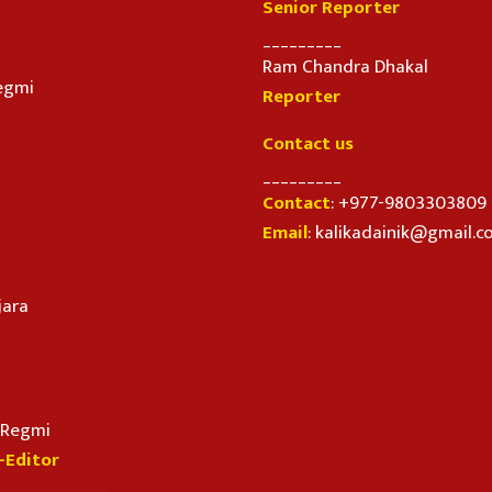
Senior Reporter
_________
Ram Chandra Dhakal
egmi
Reporter
Contact us
_________
Contact
: +977-9803303809
Email
: kalikadainik@gmail.
jara
n Regmi
-Editor