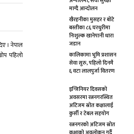
अन्योलमा, सेवा सुरक्षा
माग्दै आन्दोलन
खैरहनीका मुसहर र बोटे
बस्तीका ८६ घरधुरीमा
निःशुल्क खानेपानी धारा
जडान
दिए । नेपाल
खोप पहिलो
कालिकामा भूमि प्रशासन
सेवा सुरु, पहिलो दिनमै
६ वटा लालपुर्जा वितरण
इन्जिनियर दिवसको
अवसरमा रत्ननगरस्थित
अटिजम स्रोत कक्षालाई
कुर्सी र टेबल सहयोग
रत्ननगरको अटिजम स्रोत
कक्षाको अवलोकन गर्दै