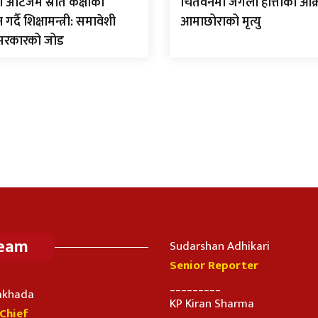
ो अटिजम स्रोत कक्षाको
चितवनमा जंगली हात्तीको आक
्दै शिक्षामन्त्री: समावेशी
आमाछोराको मृत्यु
 सरकारको जोड
Team
Sudarshan Adhikari
Senior Reporter
_________
imkhada
KP Kiran Sharma
-Chief