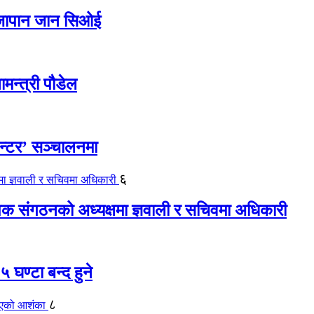
ए जापान जान सिओई
ामन्त्री पौडेल
ेन्टर’ सञ्चालनमा
६
यापक संगठनको अध्यक्षमा ज्ञवाली र सचिवमा अधिकारी
 घण्टा बन्द हुने
८