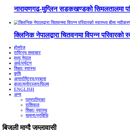
नारायणगढ-मुग्लिन सडकखण्डको सिमलतालमा पह
क्लिनिक नेपालद्वारा चितवनमा विपन्न परिवारको स
होमपेज
राष्ट्रिय समाचार
मध्य नेपाल
अर्थ/पर्यटन
शिक्षा/ स्वास्थ
कृषि
अन्तर्राष्ट्रिय/प्रबास
कला/मनोरञ्जन/फिल्म
ENGLISH
अन्य
पत्रपत्रिका
राशिफल
शिक्षा/ स्वास्थ
सूचना/प्रबिधि
बिजुली माग्दै जुम्लावासी