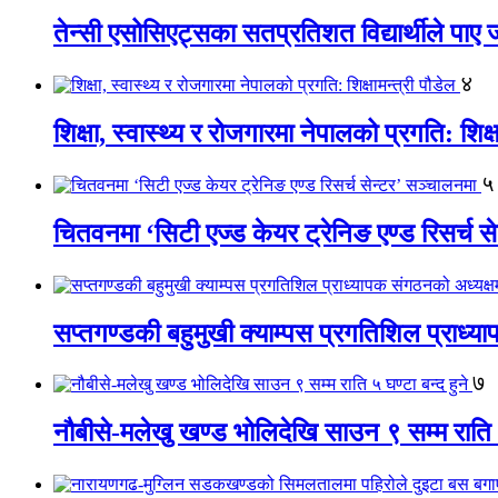
तेन्सी एसोसिएट्सका सतप्रतिशत विद्यार्थीले पा
४
शिक्षा, स्वास्थ्य र रोजगारमा नेपालको प्रगति: शिक्ष
५
चितवनमा ‘सिटी एज्ड केयर ट्रेनिङ एण्ड रिसर्च स
सप्तगण्डकी बहुमुखी क्याम्पस प्रगतिशिल प्राध्
७
नौबीसे-मलेखु खण्ड भोलिदेखि साउन ९ सम्म राति ५