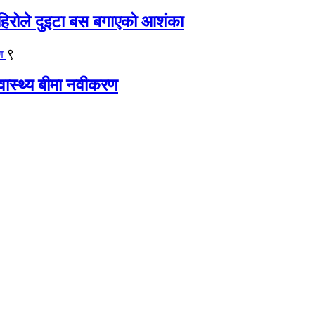
िरोले दुइटा बस बगाएको आशंका
९
्वास्थ्य बीमा नवीकरण