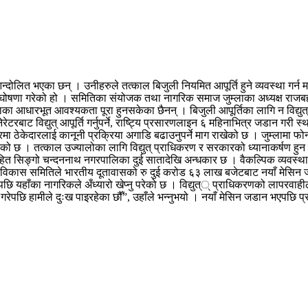
लित भएका छन् । उनीहरुले तत्काल बिजुली नियमित आपूर्ति हुने व्यवस्था गर्न माग ग
क्रम घोषणा गरेको हो । समितिका संयोजक तथा नागरिक समाज जुम्लाका अध्यक्ष राज
ताका आधारभूत आवश्यकता पूरा हुनसकेका छैनन् । बिजुली आपूर्तिका लागि न विद्य
बाट विद्युत् आपूर्ति गर्नुपर्ने, राष्ट्यि प्रसारणलाइन ६ महिनाभित्र जडान गरी स्था
ा ठेकेदारलाई कानूनी प्रक्रिया अगाडि बढाउनुपर्ने माग राखेको छ । जुम्लामा फो
नाएको छ । तत्काल उज्यालोका लागि विद्युत् प्राधिकरण र सरकारको ध्यानाकर्षण हु
सहित सिङ्गो चन्दननाथ नगरपालिका दुई सातादेखि अन्धकार छ । वैकल्पिक व्यवस्थ
िल्ला विकास समितिले भारतीय दूतावासको रु दुई करोड ६३ लाख बजेटबाट नयाँ मेसि
छि यहाँका नागरिकले अँध्यारो खेप्नु परेको छ । विद्युत्् प्राधिकरणको लापरवाह
पछि हामीले दुःख पाइरहेका छौँ”, उहाँले भन्नुभयो । नयाँ मेसिन जडान भएपछि प्