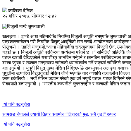
कालिका दैनिक
२२ मंसिर २०७७, सोमबार १२:४९
खलङ्गा । झण्डै आधा महिनादेखि नियमित बिजुली आपूर्ति नभएपछि जुम्लावासी आन्दो
पत्रकारसम्मेलन गरी नियमित विद्युत् आपूर्तिको माग राख्दै आन्दोलनका कार्य
पोख्नुभयो । उहाँले भन्नुभयो,“आधा महिनादेखि सदरमुकाममा बिजुली छैन, उपभोक्
गएको छ । बिजुली आपूर्ति प्रक्रिया अन्येलमा परेको छ ।” समितिले अहिलेकै जेनेरेटर
पटक खराबी देखिएकोले यथाशीघ्र छानबिन गर्नुपर्ने र छानबिन प्रतिवेदनका आधारम
शाखा जुम्ला र सञ्चार मन्त्रालय समेतको ध्यानाकर्षण गर्ने सङ्घर्ष समितिले ज
बताउनुभयो । घुघुती विद्युत् गृहमा मेसिन बिग्रिएपछि सदरमुकाम खलङ्गा बजार
घुघुतीमा उत्पादित विद्युतगृहको मेसिन जीर्ण भएपछि चार वर्षअघि तत्कालीन ज
काम धकेलियो । नयाँ मेसिन जडान गरेको एक वर्ष नपुग्दै पटक–पटक बिग्रिने गरेप
रोकायाले बताउनुभयो । “भारतीय कम्पनीले गुणस्तरहीन र नक्कली मेसिन जडान गरे
यो पनि पढ्नुहोस
सामसङ नेपालले ल्यायो तिहार क्याम्पेन “तिहारको मुड, सबै गुड!” अफर
यो पनि पढ्नुहोस