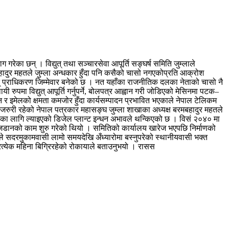
रेका छन् । विद्युत् तथा सञ्चारसेवा आपूर्ति सङ्घर्ष समिति जुम्लाले
बहादुर महतले जुम्ला अन्धकार हुँदा पनि कसैको चासो नगएकोप्रति आक्रोश
ुत् प्राधिकरण जिम्मेवार बनेको छ । नत यहाँका राजनीतिक दलका नेताको चासो नै
यी रुपमा विद्युत् आपूर्ति गर्नुपर्ने, बोलपत्र आह्वान गरी जोडिएको मेसिनमा पटक–
न र इमेलको क्षमता कमजोर हुँदा कार्यसम्पादन प्रभावित भएकाले नेपाल टेलिकम
न जरुरी रहेको नेपाल पत्रकार महासङ्घ जुम्ला शाखाका अध्यक्ष बरमबहादुर महतले
ाका लागि ल्याइएको डिजेल प्लान्ट इन्धन अभावले थन्किएको छ । विसं २०४० मा
न जडानको काम शुरु गरेको थियो । समितिको कार्यालय खारेज भएपछि निर्माणको
ीले सदरमुकामवासी लामो समयदेखि अँध्यारोमा बस्नुपरेको स्थानीयवासी भक्त
रत्येक महिना बिग्रिरहेको रोकायाले बताउनुभयो । रासस