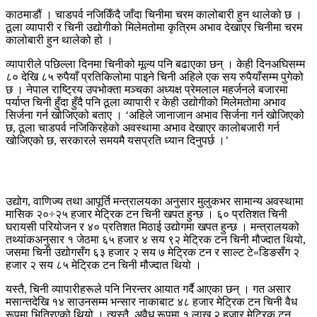
काठमाडौं । चाडपर्व नजिकिँदै जाँदा चिनीमा चरम कालोबारी हुन थालेको छ ।
ठूला व्यापारी र चिनी उद्योगीको मिलेमतोमा कृत्रिम अभाव देखाएर चिनीमा चरम
कालोबारी हुन थालेको हो ।
व्यापारीले पछिल्ला दिनमा चिनीको मूल्य पनि बढाएका छन् । केही दिनअघिसम्म
८० देखि ८५ रुपैयाँ प्रतिकिलोमा पाइने चिनी अहिले एक सय रुपैयाँसम्म पुगेको
छ । नेपाल राष्ट्रिय उपभोक्ता मञ्चका अध्यक्ष प्रेमलाल महर्जनले बजारमा
पर्याप्त चिनी हुँदा हुँदै पनि ठूला व्यापारी र केही उद्योगीको मिलेमतोमा अभाव
सिर्जना गर्न खोजिएको बताए । ‘अहिले जानाजान अभाव सिर्जना गर्न खोजिएको
छ, ठूला चाडपर्व नजिकिरहेको अवस्थामा अभाव देखाएर कालोबजारी गर्न
खोजिएको छ, सरकारले समयमै यसप्रति ध्यान दिनुपर्छ ।’
उद्योग, वाणिज्य तथा आपूर्ति मन्त्रालयका अनुसार मुलुकभर सामान्य अवस्थामा
मासिक २०÷२५ हजार मेट्रिक टन चिनी खपत हुन्छ । ६० प्रतिशत चिनी
घरायसी परियोजन र ४० प्रतिशत मिठाई उद्योगमा खपत हुन्छ । मन्त्रालयको
तथ्यांकअनुसार १ जेठमा ६५ हजार ४ सय ९२ मेट्रिक टन चिनी मौज्दात थियो,
जसमा चिनी उद्योगसँग ६३ हजार २ सय ७ मेट्रिक टन र साल्ट टे«डिङसँग २
हजार २ सय ८५ मेट्रिक टन चिनी मौज्दात थियो ।
यस्तै, चिनी व्यापारीहरूले पनि निरन्तर आयात गर्दै आएका छन् । गत असार
मसान्तदेखि १४ साउनसम्म भन्सार नाकाबाट ४८ हजार मेट्रिक टन चिनी वैध
रूपमा भित्रिएको थियो । त्यस्तै, अवैध रूपमा १ लाख २ हजार मेट्रिक टन