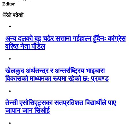
Editor
धेरैले पढेको
अन्य दलको बुइ चढेर सत्तामा गईहाल्न हुँदैनः कांग्रेस
वरिष्ठ नेता पौडेल
खेलकुद अर्थतन्त्र र अन्तर्राष्ट्रिय भाइचारा
विकासको माध्यमका रूपमा रहेको छ: प्रचण्ड
तेन्सी एसोसिएट्सका सतप्रतिशत विद्यार्थीले पाए
जापान जान सिओई