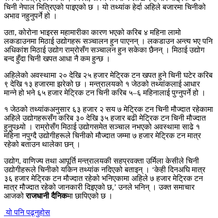
चिनी नेपाल भित्रिएको पाइएको छ । यो तथ्यांक हेर्दा अहिले बजारमा चिनीको
अभाव नहुनुपर्ने हो ।
उता, कोरोना भाइरस महामारीका कारण भएको करिब ४ महिना लामो
लकडाउनमा मिठाई उद्योगहरू सञ्चालन हुन पाएनन् । लकडाउन अन्त्य भए पनि
अधिकांश मिठाई उद्योग राम्रोसँग सञ्चालन हुन सकेका छैनन् । मिठाई उद्योग
बन्द हुँदा चिनी खपत आधा नै कम हुन्छ ।
अहिलेको अवस्थामा २० देखि २५ हजार मेट्रिक टन खपत हुने चिनी घटेर करिब
९ देखि १३ हजारमा झरेको छ । मन्त्रालयको १ जेठको तथ्यांकलाई आधार
मान्ने हो भने ६५ हजार मेट्रिक टन चिनी करिब ५–६ महिनालाई पुग्नुपर्ने हो ।
१ जेठको तथ्यांकअनुसार ६३ हजार २ सय ७ मेट्रिक टन चिनी मौज्दात रहेकामा
अहिले उद्योगहरूसँग करिब ३० देखि ३५ हजार बढी मेट्रिक टन चिनी मौज्दात
हुनुपथ्र्यो । राम्रोसँग मिठाई उद्योगसमेत सञ्चाल नभएको अवस्थामा साढे १
महिना नपुग्दै उद्योगीहरूले चिनीको मौज्दात जम्मा ७ हजार मेट्रिक टन मात्र
रहेको बताउन थालेका छन् ।
उद्योग, वाणिज्य तथा आपूर्ति मन्त्रालयकी सहप्रवक्ता उर्मिला केसीले चिनी
उद्योगीहरूले चिनीको यकिन तथ्यांक नदिएको बताइन् । ‘केही दिनअघि मात्र
३६ हजार मेट्रिक टन मौज्दात रहेको भनिएकामा अहिले ७ हजार मेट्रिक टन
मात्र मौज्दात रहेको जानकारी दिइएको छ,’ उनले भनिन् । उक्त समाचार
आजको
राजधानी दैनिक
मा छापिएको छ ।
यो पनि पढ्नुहोस