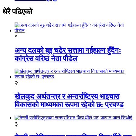
धेरै पढिएको
१
अन्य दलको बुइ चढेर सत्तामा गईहाल्न हुँदैनः
कांग्रेस वरिष्ठ नेता पौडेल
२
खेलकुद अर्थतन्त्र र अन्तर्राष्ट्रिय भाइचारा
विकासको माध्यमका रूपमा रहेको छ: प्रचण्ड
३