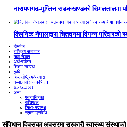
नारायणगढ-मुग्लिन सडकखण्डको सिमलतालमा पह
क्लिनिक नेपालद्वारा चितवनमा विपन्न परिवारको स
होमपेज
राष्ट्रिय समाचार
मध्य नेपाल
अर्थ/पर्यटन
शिक्षा/ स्वास्थ
कृषि
अन्तर्राष्ट्रिय/प्रबास
कला/मनोरञ्जन/फिल्म
ENGLISH
अन्य
पत्रपत्रिका
राशिफल
शिक्षा/ स्वास्थ
सूचना/प्रबिधि
संविधान दिवसका अवसरमा सरकारी स्वास्थ्य संस्था