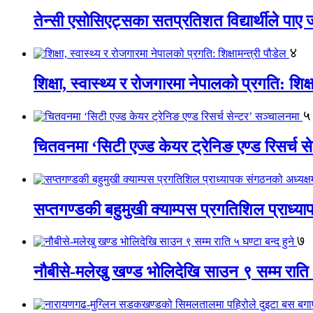
तेन्सी एसोसिएट्सका सतप्रतिशत विद्यार्थीले पा
४
शिक्षा, स्वास्थ्य र रोजगारमा नेपालको प्रगति: शिक्ष
५
चितवनमा ‘सिटी एज्ड केयर ट्रेनिङ एण्ड रिसर्च स
सप्तगण्डकी बहुमुखी क्याम्पस प्रगतिशिल प्राध्
७
नौबीसे-मलेखु खण्ड भोलिदेखि साउन ९ सम्म राति ५