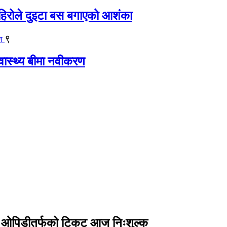
िरोले दुइटा बस बगाएको आशंका
९
्वास्थ्य बीमा नवीकरण
को ओपिडीतर्फको टिकट आज निःशुल्क