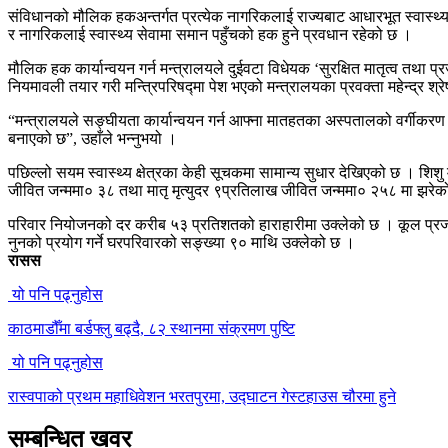
संविधानको मौलिक हकअन्तर्गत प्रत्येक नागरिकलाई राज्यबाट आधारभूत स्वास्थ्य स
र नागरिकलाई स्वास्थ्य सेवामा समान पहुँचको हक हुने प्रवधान रहेको छ ।
मौलिक हक कार्यान्वयन गर्न मन्त्रालयले दुईवटा विधेयक ‘सुरक्षित मातृत्व तथा प्
नियमावली तयार गरी मन्त्रिपरिषद्मा पेश भएको मन्त्रालयका प्रवक्ता महेन्द्र श्र
“मन्त्रालयले सङ्घीयता कार्यान्वयन गर्न आफ्ना मातहतका अस्पतालको वर्गीकरण
बनाएको छ”, उहाँले भन्नुभयो ।
पछिल्लो सयम स्वास्थ्य क्षेत्रका केही सूचकमा सामान्य सुधार देखिएको छ । शिश
जीवित जन्ममा० ३८ तथा मातृ मृत्युदर ९प्रतिलाख जीवित जन्ममा० २५८ मा झरे
परिवार नियोजनको दर करीब ५३ प्रतिशतको हाराहारीमा उक्लेको छ । कूल प्र
नुनको प्रयोग गर्ने घरपरिवारको सङ्ख्या ९० माथि उक्लेको छ ।
रासस
यो पनि पढ्नुहोस
काठमाडौँमा बर्डफ्लु बढ्दै, ८२ स्थानमा संक्रमण पुष्टि
यो पनि पढ्नुहोस
रास्वपाको प्रथम महाधिवेशन भरतपुरमा, उद्घाटन गेस्टहाउस चौरमा हुने
सम्बन्धित खवर