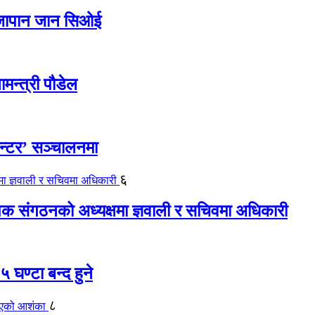
ए जापान जान सिओई
ामन्त्री पौडेल
ेन्टर’ सञ्चालनमा
६
यापक संगठनको अध्यक्षमा ज्ञवाली र सचिवमा अधिकारी
 घण्टा बन्द हुने
८