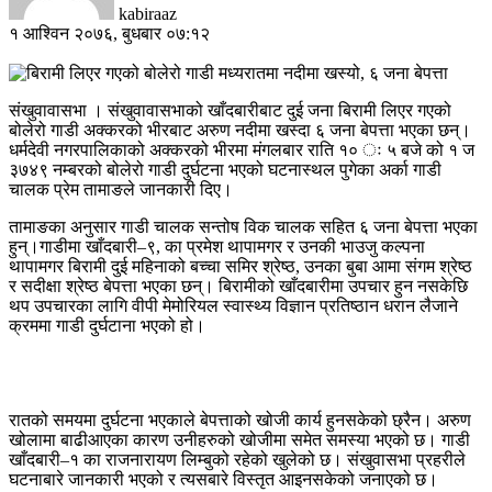
kabiraaz
१ आश्विन २०७६, बुधबार ०७:१२
संखुवावासभा । संखुवावासभाको खाँदबारीबाट दुई जना बिरामी लिएर गएको
बोलेरो गाडी अक्करको भीरबाट अरुण नदीमा खस्दा ६ जना बेपत्ता भएका छन्।
धर्मदेवी नगरपालिकाको अक्करको भीरमा मंगलबार राति १० ः ५ बजे को १ ज
३७४९ नम्बरको बोलेरो गाडी दुर्घटना भएको घटनास्थल पुगेका अर्का गाडी
चालक प्रेम तामाङले जानकारी दिए।
तामाङका अनुसार गाडी चालक सन्तोष विक चालक सहित ६ जना बेपत्ता भएका
हुन्।गाडीमा खाँदबारी–९, का प्रमेश थापामगर र उनकी भाउजु कल्पना
थापामगर बिरामी दुई महिनाको बच्चा समिर श्रेष्ठ, उनका बुबा आमा संगम श्रेष्ठ
र सदीक्षा श्रेष्ठ बेपत्ता भएका छन्। बिरामीको खाँदबारीमा उपचार हुन नसकेछि
थप उपचारका लागि वीपी मेमोरियल स्वास्थ्य विज्ञान प्रतिष्ठान धरान लैजाने
क्रममा गाडी दुर्घटाना भएको हो।
रातको समयमा दुर्घटना भएकाले बेपत्ताको खोजी कार्य हुनसकेको छ्रैन। अरुण
खोलामा बाढीआएका कारण उनीहरुको खोजीमा समेत समस्या भएको छ। गाडी
खाँदबारी–१ का राजनारायण लिम्बुको रहेको खुलेको छ। संखुवासभा प्रहरीले
घटनाबारे जानकारी भएको र त्यसबारे विस्तृत आइनसकेको जनाएको छ।