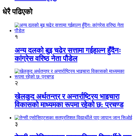
धेरै पढिएको
१
अन्य दलको बुइ चढेर सत्तामा गईहाल्न हुँदैनः
कांग्रेस वरिष्ठ नेता पौडेल
२
खेलकुद अर्थतन्त्र र अन्तर्राष्ट्रिय भाइचारा
विकासको माध्यमका रूपमा रहेको छ: प्रचण्ड
३