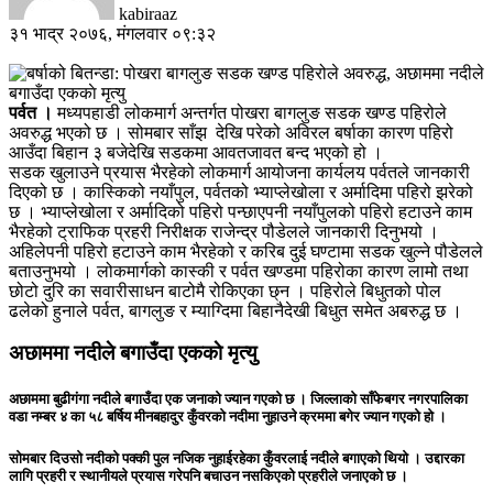
kabiraaz
३१ भाद्र २०७६, मंगलवार ०९:३२
पर्वत ।
मध्यपहाडी लोकमार्ग अन्तर्गत पोखरा बागलुङ सडक खण्ड पहिरोले
अवरुद्ध भएको छ । सोमबार साँझ देखि परेको अविरल बर्षाका कारण पहिरो
आउँदा बिहान ३ बजेदेखि सडकमा आवतजावत बन्द भएको हो ।
सडक खुलाउने प्रयास भैरहेको लोकमार्ग आयोजना कार्यलय पर्वतले जानकारी
दिएको छ । कास्किको नयाँपुल, पर्वतको भ्याप्लेखोला र अर्मादिमा पहिरो झरेको
छ । भ्याप्लेखोला
र अर्मादिको पहिरो पन्छाएपनी नयाँपुलको पहिरो हटाउने काम
भैरहेको ट्राफिक प्रहरी निरीक्षक राजेन्द्र पौडेलले जानकारी दिनुभयो ।
अहिलेपनी पहिरो हटाउने काम भैरहेको र करिब दुई घण्टामा सडक खुल्ने पौडेलले
बताउनुभयो । लोकमार्गको कास्की र पर्वत खण्डमा पहिरोका कारण लामो तथा
छोटो दुरि का सवारीसाधन बाटोमै रोकिएका छ्न । पहिरोले बिधुतको पोल
ढलेको हुनाले पर्वत, बागलुङ र म्याग्दिमा बिहानैदेखी बिधुत समेत अबरुद्ध छ ।
अछाममा नदीले बगाउँदा एककाे मृत्यु
अछाममा बुढीगंगा नदीले बगाउँदा एक जनाकाे ज्यान गएकाे छ । जिल्लाकाे साँफेबगर नगरपालिका
वडा नम्बर ४ का ५८ बर्षिय मीनबहादुर कुँवरकाे नदीमा नुहाउने क्रममा बगेर ज्यान गएको हाे ।
साेमबार दिउसाे नदीकाे पक्की पुल नजिक नुहाईरहेका कुँवरलाई नदीले बगाएकाे थियाे । उद्दारका
लागि प्रहरी र स्थानीयले प्रयास गरेपनि बचाउन नसकिएको प्रहरीले जनाएको छ ।