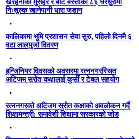
खैरहनीका मुसहर र बोटे बस्तीका ८६ घरधुरीमा
निःशुल्क खानेपानी धारा जडान
कालिकामा भूमि प्रशासन सेवा सुरु, पहिलो दिनमै ६
वटा लालपुर्जा वितरण
इन्जिनियर दिवसको अवसरमा रत्ननगरस्थित
अटिजम स्रोत कक्षालाई कुर्सी र टेबल सहयोग
रत्ननगरको अटिजम स्रोत कक्षाको अवलोकन गर्दै
शिक्षामन्त्री: समावेशी शिक्षामा सरकारको जोड