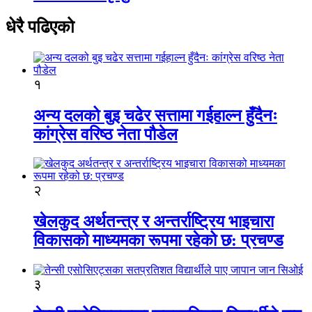
धेरै पढिएको
१
अन्य दलको बुइ चढेर सत्तामा गईहाल्न हुँदैनः
कांग्रेस वरिष्ठ नेता पौडेल
२
खेलकुद अर्थतन्त्र र अन्तर्राष्ट्रिय भाइचारा
विकासको माध्यमका रूपमा रहेको छ: प्रचण्ड
३