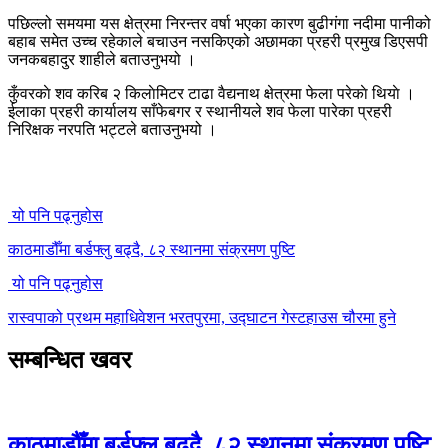
पछिल्लो समयमा यस क्षेत्रमा निरन्तर वर्षा भएका कारण बुढीगंगा नदीमा पानीको
बहाब समेत उच्च रहेकाले बचाउन नसकिएको अछामका प्रहरी प्रमुख डिएसपी
जनकबहादुर शाहीले बताउनुभयो ।
कुँवरकाे शव करिब २ किलाेमिटर टाढा वैद्यनाथ क्षेत्रमा फेला परेकाे थियाे ।
ईलाका प्रहरी कार्यालय साँफेबगर र स्थानीयले शव फेला पारेका प्रहरी
निरिक्षक नरपति भट्टले बताउनुभयो ।
यो पनि पढ्नुहोस
काठमाडौँमा बर्डफ्लु बढ्दै, ८२ स्थानमा संक्रमण पुष्टि
यो पनि पढ्नुहोस
रास्वपाको प्रथम महाधिवेशन भरतपुरमा, उद्घाटन गेस्टहाउस चौरमा हुने
सम्बन्धित खवर
काठमाडौँमा बर्डफ्लु बढ्दै, ८२ स्थानमा संक्रमण पुष्टि