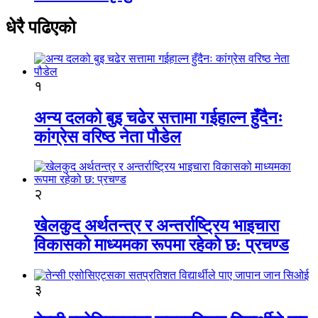
धेरै पढिएको
१
अन्य दलको बुइ चढेर सत्तामा गईहाल्न हुँदैनः
कांग्रेस वरिष्ठ नेता पौडेल
२
खेलकुद अर्थतन्त्र र अन्तर्राष्ट्रिय भाइचारा
विकासको माध्यमका रूपमा रहेको छ: प्रचण्ड
३