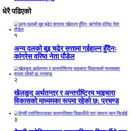
धेरै पढिएको
१
अन्य दलको बुइ चढेर सत्तामा गईहाल्न हुँदैनः
कांग्रेस वरिष्ठ नेता पौडेल
२
खेलकुद अर्थतन्त्र र अन्तर्राष्ट्रिय भाइचारा
विकासको माध्यमका रूपमा रहेको छ: प्रचण्ड
३