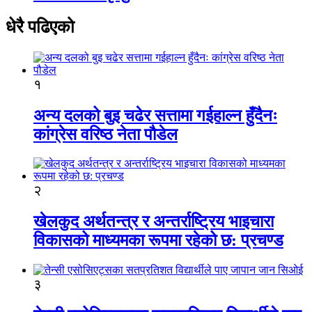
धेरै पढिएको
१
अन्य दलको बुइ चढेर सत्तामा गईहाल्न हुँदैनः
कांग्रेस वरिष्ठ नेता पौडेल
२
खेलकुद अर्थतन्त्र र अन्तर्राष्ट्रिय भाइचारा
विकासको माध्यमका रूपमा रहेको छ: प्रचण्ड
३