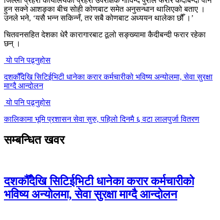
जिल्ला प्रहरी कार्यालयका प्रहरी उपरीक्षक गोविन्द पुरीले फरार कैदीबन्दी पनि
हुन सक्ने आशङ्का बीच सोही कोणबाट समेत अनुसन्धान थालिएको बताए ।
उनले भने, ‘यसै भन्न सकिन्नँ, तर सबै कोणबाट अध्ययन थालेका छौँ ।’
चितवनसहित देशका धेरै कारागारबाट ठूलो सङ्ख्यामा कैदीबन्दी फरार रहेका
छन् ।
यो पनि पढ्नुहोस
दशकौँदेखि सिटिईभिटी धानेका करार कर्मचारीको भविष्य अन्योलमा, सेवा सुरक्षा
माग्दै आन्दोलन
यो पनि पढ्नुहोस
कालिकामा भूमि प्रशासन सेवा सुरु, पहिलो दिनमै ६ वटा लालपुर्जा वितरण
सम्बन्धित खवर
दशकौँदेखि सिटिईभिटी धानेका करार कर्मचारीको
भविष्य अन्योलमा, सेवा सुरक्षा माग्दै आन्दोलन