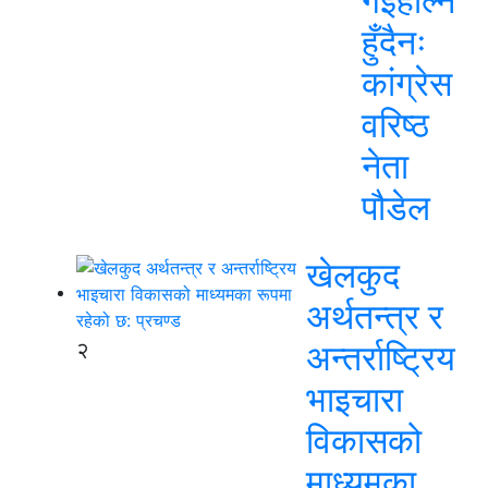
गईहाल्न
हुँदैनः
कांग्रेस
वरिष्ठ
नेता
पौडेल
खेलकुद
अर्थतन्त्र र
२
अन्तर्राष्ट्रिय
भाइचारा
विकासको
माध्यमका