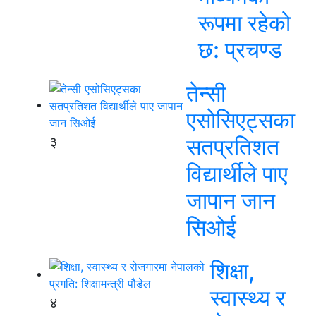
रूपमा रहेको
छ: प्रचण्ड
तेन्सी
एसोसिएट्सका
३
सतप्रतिशत
विद्यार्थीले पाए
जापान जान
सिओई
शिक्षा,
स्वास्थ्य र
४