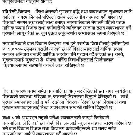
रवि रेग्मी,
चितवन । शिक्षा क्षेत्रको गुणस्तर वृद्धि तथा व्यवस्थापन सुधारका लागि
कालिका नगरपालिकाले पछिल्लो समय उल्लेखनीय कामहरू गर्दै आएको छ।
शिक्षाको समग्र सुधारलाई लक्ष्य बनाएर नगरपालिकाले नेपालमै पहिलो पटक
मासिक रूपमा शिक्षक तथा कर्मचारीको व्यक्तिगत खातामा तलब व्यवस्थापन गर्ने
प्रणाली लागू गरेको छ, जुन एउटा अनुकरणीय अभ्यासका रूपमा हेरिएको छ।
नगरपालिकाले वाल विकास केन्द्रमा भर्ना हुने प्रत्येक विद्यार्थीलाई प्रतिमहिना
रु. १,०००/- उपलब्ध गराउँदै आएको छ भने विद्यालयहरूलाई वार्षिक उत्सव
मनाउन अनिवार्य बनाउँदै आर्थिक सहयोग पनि प्रदान गर्दै आएको छ। यस्तै,
शुक्रवारलाई ‘बुकलेस डे’ घोषणा गरिँदा विद्यार्थीहरूलाई सिर्जनात्मक
क्रियाकलापमा सहभागी गराउने लक्ष्य राखिएको छ।
शिक्षक व्यवस्थापनमा समेत नगरपालिका अग्रसर देखिएको छ। नगर स्वयंसेवक
शिक्षकको व्यवस्था गरिएको छ, जसलाई निरन्तरता दिनुपर्ने देखिएको छ। साथै,
प्रधानाध्यापकहरूलाई डायरी र झोला वितरण गरिएको छ भने लेखापाल तथा
प्रधानाध्यापकहरूलाई लेखा व्यवस्थापन सम्बन्धी तालिम दिइएको छ।
कक्षा ८ को आधारभूत तहको परीक्षा सञ्चालनको सम्पूर्ण जिम्मेवारी
नगरपालिकाले लिएको छ। केही विद्यालयलाई स्कुल बस हस्तान्तरण गरिएको छ
भने वाल विकास शिक्षक तथा विद्यालय कर्मचारीहरूको थप तलब समेत
नगरपालिका आफैंले व्यवस्थापन गर्दै आएको छ।