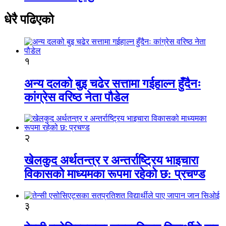
धेरै पढिएको
१
अन्य दलको बुइ चढेर सत्तामा गईहाल्न हुँदैनः
कांग्रेस वरिष्ठ नेता पौडेल
२
खेलकुद अर्थतन्त्र र अन्तर्राष्ट्रिय भाइचारा
विकासको माध्यमका रूपमा रहेको छ: प्रचण्ड
३