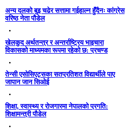
अन्य दलको बुइ चढेर सत्तामा गईहाल्न हुँदैनः कांग्रेस
वरिष्ठ नेता पौडेल
खेलकुद अर्थतन्त्र र अन्तर्राष्ट्रिय भाइचारा
विकासको माध्यमका रूपमा रहेको छ: प्रचण्ड
तेन्सी एसोसिएट्सका सतप्रतिशत विद्यार्थीले पाए
जापान जान सिओई
शिक्षा, स्वास्थ्य र रोजगारमा नेपालको प्रगति:
शिक्षामन्त्री पौडेल