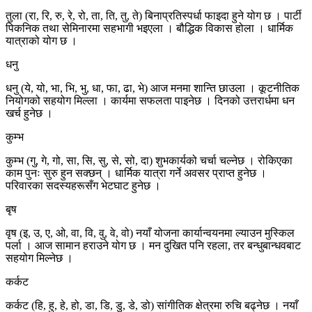
तुला (रा, रि, रु, रे, रो, ता, ति, तु, ते) बिनाप्रतिस्पर्धा फाइदा हुने योग छ । पार्टी
पिकनिक तथा सेमिनारमा सहभागी भइएला । बौद्धिक विकास होला । धार्मिक
यात्राको योग छ ।
धनु
धनु (ये, यो, भा, भि, भु, धा, फा, ढा, भे) आज मनमा शान्ति छाउला । कूटनीतिक
नियोगको सहयोग मिल्ला । कार्यमा सफलता पाइनेछ । दिनको उत्तरार्धमा धन
खर्च हुनेछ ।
कुम्भ
कुम्भ (गु, गे, गो, सा, सि, सु, से, सो, दा) शुभकार्यको चर्चा चल्नेछ । रोकिएका
काम पुनः सुरु हुन सक्छन् । धार्मिक यात्रा गर्ने अवसर प्राप्त हुनेछ ।
परिवारका सदस्यहरूसँग भेटघाट हुनेछ ।
बृष
वृष (इ, उ, ए, ओ, वा, वि, वु, वे, वो) नयाँ योजना कार्यान्वयनमा ल्याउन मुस्किल
पर्ला । आज सामान हराउने योग छ । मन दुखित पनि रहला, तर बन्धुबान्धवबाट
सहयोग मिल्नेछ ।
कर्कट
कर्कट (हि, हु, हे, हो, डा, डि, डु, डे, डो) सांगीतिक क्षेत्रमा रुचि बढ्नेछ । नयाँ