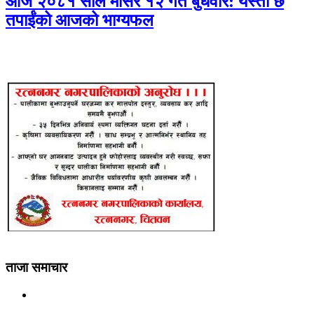
आज २०८१ साल मंसिर १२ गते बुधवार: यस्तो छ
तपाईंको आजको भाग्यफल
ताजा समाचार