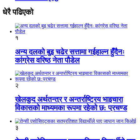
धेरै पढिएको
१
अन्य दलको बुइ चढेर सत्तामा गईहाल्न हुँदैनः
कांग्रेस वरिष्ठ नेता पौडेल
२
खेलकुद अर्थतन्त्र र अन्तर्राष्ट्रिय भाइचारा
विकासको माध्यमका रूपमा रहेको छ: प्रचण्ड
३