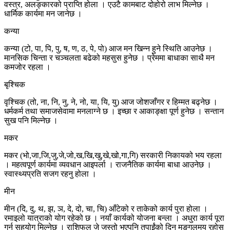
वस्त्र, अलङ्कारको प्राप्ति होला । एउटै कामबाट दोहोरो लाभ मिल्नेछ ।
धार्मिक कार्यमा मन जानेछ ।
कन्या
कन्या (टो, पा, पि, पु, ष, ण, ठ, पे, पो) आज मन खिन्न हुने स्थिति आउनेछ ।
मानसिक चिन्ता र चञ्चलता बढेको महसुस हुनेछ । प्रेममा बाधाका साथै मन
कमजोर रहला ।
बृश्चिक
वृश्चिक (तो, ना, नि, नु, ने, नो, या, यि, यु) आज जोशजाँगर र हिम्मत बढ्नेछ ।
धर्मकर्म तथा समाजसेवामा मनलाग्ने छ । इच्छा र आकाङ्क्षा पूर्ण हुनेछ । सन्तान
सुख पनि मिल्नेछ ।
मकर
मकर (भो,जा,जि,जु,जे,जो,ख,खि,खु,खे,खो,गा,गि) सरकारी निकायको भय रहला
। महत्वपूर्ण कार्यमा व्यवधान आइपर्ला । राजनैतिक कार्यमा बाधा आउनेछ ।
स्वास्थ्यप्रति सजग रहनु होला ।
मीन
मीन (दि, दु, थ, झ, ञ, दे, दो, चा, चि) आँटेको र ताकेको कार्य पुरा होला ।
रमाइलो यात्राको योग रहेको छ । नयाँ कार्यको योजना बन्ला । अधुरा कार्य पूरा
गर्न सहयोग मिल्नेछ । राशिफल जे जस्तो भएपनि तपाईंको दिन मङ्गलमय रहोस्