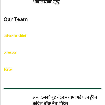
आमाछोराको मृत्यु
Our Team
Shishir Simkhada
Editor-in-Chief
_________
Akash Banjara
Director
_________
Ramesh Regmi
Editor
धेरैले पढेको
अन्य दलको बुइ चढेर सत्तामा गईहाल्न हुँदैनः
कांग्रेस वरिष्ठ नेता पौडेल