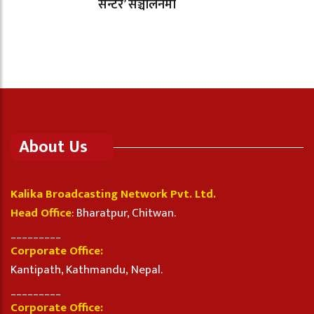
सेन्टर’ सञ्चालनमा
About Us
Kalika Broadcasting Network Pvt. Ltd.
Head Office
: Bharatpur, Chitwan.
_________
Corporate Office:
Kantipath, Kathmandu, Nepal.
_________
Corporate Office: