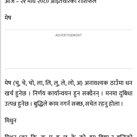
आज – २१ माघ २०८० आइतवारको राशिफल
मेष
मेष (चु, चे, चो, ला, लि, लु, ले, लो, अ) अनावश्यक ठाउँमा धन
खर्च हुनेछ । निर्णय कार्यान्वयन हुन सक्दैनन् । मनमा दुबिधा
उत्पन्न हुनेछ । बुद्धिले काम नगर्न सक्छ, सचेत रहनु होला ।
मिथुन