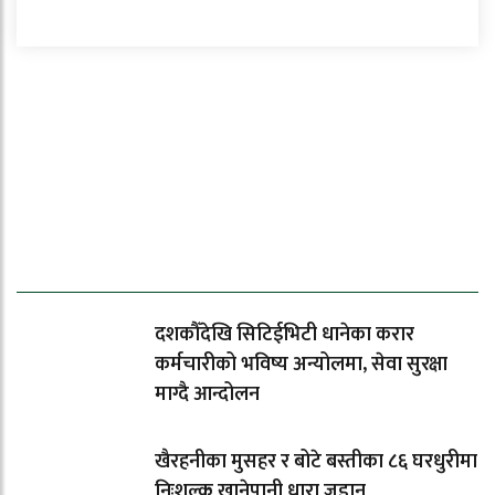
ताजा समाचार
दशकौँदेखि सिटिईभिटी धानेका करार
कर्मचारीको भविष्य अन्योलमा, सेवा सुरक्षा
माग्दै आन्दोलन
खैरहनीका मुसहर र बोटे बस्तीका ८६ घरधुरीमा
निःशुल्क खानेपानी धारा जडान